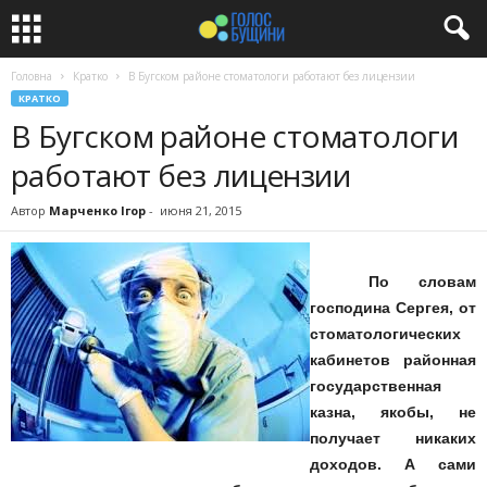
Головна
Кратко
В Бугском районе стоматологи работают без лицензии
КРАТКО
В Бугском районе стоматологи
работают без лицензии
Автор
Марченко Ігор
-
июня 21, 2015
По словам
господина Сергея, от
стоматологических
кабинетов районная
государственная
казна, якобы, не
получает никаких
доходов. А сами