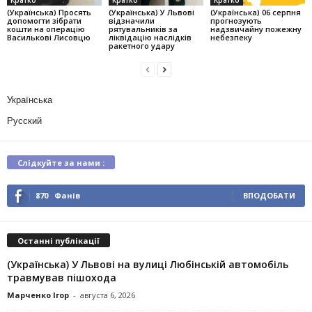
(Українська) Просять
(Українська) У Львові
(Українська) 06 серпня
допомогти зібрати
відзначили
прогнозують
кошти на операцію
рятувальників за
надзвичайну пожежну
Василькові Лисовцю
ліквідацію наслідків
небезпеку
ракетного удару
Українська
Русский
Слідкуйте за нами :
870
Фанів
ВПОДОБАТИ
Останні публікації
(Українська) У Львові на вулиці Любінській автомобіль
травмував пішохода
Марченко Ігор
-
августа 6, 2026