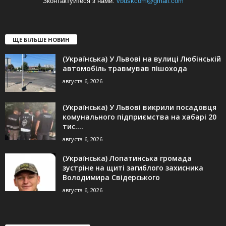
Зконтактуйтеся з нами:
vbuskcom@gmail.com
ЩЕ БІЛЬШЕ НОВИН
(Українська) У Львові на вулиці Любінській
автомобіль травмував пішохода
августа 6, 2026
(Українська) У Львові викрили посадовця
комунального підприємства на хабарі 20
тис....
августа 6, 2026
(Українська) Лопатинська громада
зустріне на щиті загиблого захисника
Володимира Свідерського
августа 6, 2026