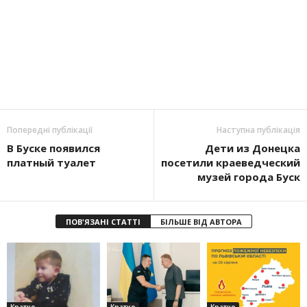
Попередні публікації
Наступна публікація
В Буске появился
Дети из Донецка
платный туалет
посетили краеведческий
музей города Буск
ПОВ'ЯЗАНІ СТАТТІ
БІЛЬШЕ ВІД АВТОРА
Кратко
Кратко
Кратко