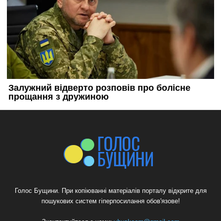
Голос Бущини. При копіюванні матеріалів порталу відкрите для
пошукових систем гіперпосилання обов'язове!