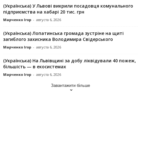
(Українська) У Львові викрили посадовця комунального
підприємства на хабарі 20 тис. грн
Марченко Ігор
-
августа 6, 2026
(Українська) Лопатинська громада зустріне на щиті
загиблого захисника Володимира Свідерського
Марченко Ігор
-
августа 6, 2026
(Українська) На Львівщині за добу ліквідували 40 пожеж,
більшість — в екосистемах
Марченко Ігор
-
августа 6, 2026
Завантажити більше