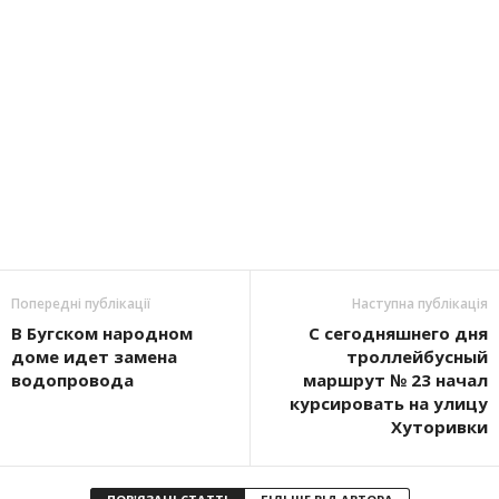
Попередні публікації
Наступна публікація
В Бугском народном
С сегодняшнего дня
доме идет замена
троллейбусный
водопровода
маршрут № 23 начал
курсировать на улицу
Хуторивки