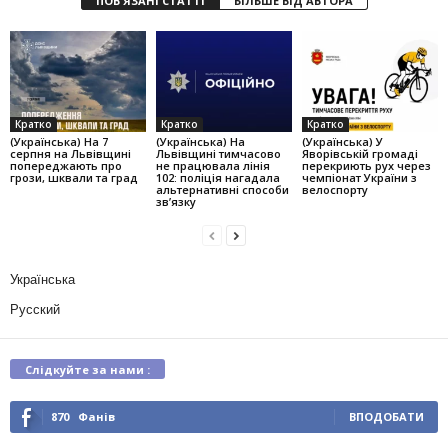
ПОВ'ЯЗАНІ СТАТТІ
БІЛЬШЕ ВІД АВТОРА
Кратко
Кратко
Кратко
(Українська) На 7
(Українська) На
(Українська) У
серпня на Львівщині
Львівщині тимчасово
Яворівській громаді
попереджають про
не працювала лінія
перекриють рух через
грози, шквали та град
102: поліція нагадала
чемпіонат України з
альтернативні способи
велоспорту
зв’язку
Українська
Русский
Слідкуйте за нами :
870
Фанів
ВПОДОБАТИ