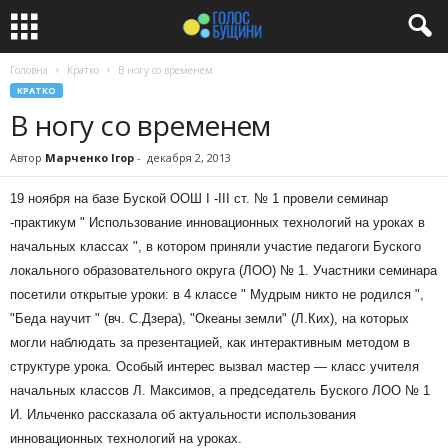
Головна
Кратко
В ногу со временем
КРАТКО
В ногу со временем
Автор
Марченко Ігор
-
декабря 2, 2013
19 ноября на базе Буской ООШ I -III ст. № 1 провели семинар
-практикум " Использование инновационных технологий на уроках в
начальных классах ", в котором приняли участие педагоги Буского
локального образовательного округа (ЛОО) № 1. Участники семинара
посетили открытые уроки: в 4 классе " Мудрым никто не родился ",
"Беда научит " (вч. С.Дзера), "Океаны земли" (Л.Ких), на которых
могли наблюдать за презентацией, как интерактивным методом в
структуре урока. Особый интерес вызвал мастер — класс учителя
начальных классов Л. Максимов, а председатель Буского ЛОО № 1
И. Ильченко рассказала об актуальности использования
инновационных технологий на уроках.