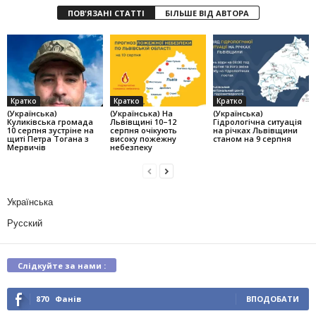
ПОВ'ЯЗАНІ СТАТТІ
БІЛЬШЕ ВІД АВТОРА
Кратко
Кратко
Кратко
(Українська)
(Українська) На
(Українська)
Куликівська громада
Львівщині 10–12
Гідрологічна ситуація
10 серпня зустріне на
серпня очікують
на річках Львівщини
щиті Петра Тогана з
високу пожежну
станом на 9 серпня
Мервичів
небезпеку
Українська
Русский
Слідкуйте за нами :
870
Фанів
ВПОДОБАТИ