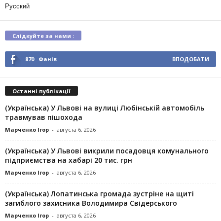
Русский
Слідкуйте за нами :
870
Фанів
ВПОДОБАТИ
Останні публікації
(Українська) У Львові на вулиці Любінській автомобіль
травмував пішохода
Марченко Ігор
-
августа 6, 2026
(Українська) У Львові викрили посадовця комунального
підприємства на хабарі 20 тис. грн
Марченко Ігор
-
августа 6, 2026
(Українська) Лопатинська громада зустріне на щиті
загиблого захисника Володимира Свідерського
Марченко Ігор
-
августа 6, 2026