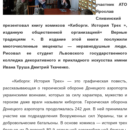
участник АТО
Ярослав
Сливинский
презентовал книгу комиксов «Киборги. История Трех »,
изданную общественной организацией« Верные
традициям ». В издание этой книги послужили
многочисленные меценаты — неравнодушные люди.
Рисовал ее студент Львовского государственного
колледжа декоративного и прикладного искусства имени
Ивана Труша Дмитрий Ткаченко.
«Киборги: История Трех» — это графическая повесть,
рассказывающая о героической обороне Донецкого аэропорта
украинскими воинами, которых за силу характера, мужество и
героизм даже враги называли киборгов. Героическая оборона
Донецкого аэропорта продолжалась 242 дня. В ней принимали
участие как подразделения Вооруженных сил Украины, так и
добровольческие батальоны. В основе комикса — история трех
братьев из Львовской 80-й отдельной аэромобильной бригады,