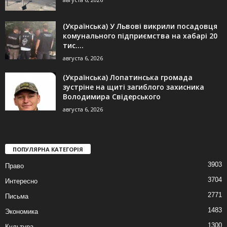
(Українська) У Львові викрили посадовця
комунального підприємства на хабарі 20
тис....
августа 6, 2026
(Українська) Лопатинська громада
зустріне на щиті загиблого захисника
Володимира Свідерського
августа 6, 2026
ПОПУЛЯРНА КАТЕГОРІЯ
3903
Право
3704
Интересно
2771
Письма
1483
Экономика
1300
Культура