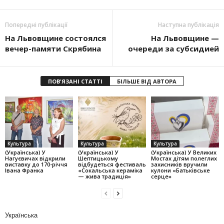
Попередні публікації
Наступна публікація
На Львовщине состоялся
На Львовщине —
вечер-памяти Скрябина
очереди за субсидией
ПОВ'ЯЗАНІ СТАТТІ
БІЛЬШЕ ВІД АВТОРА
Культура
Культура
Культура
(Українська) У
(Українська) У
(Українська) У Великих
Нагуєвичах відкрили
Шептицькому
Мостах дітям полеглих
виставку до 170-річчя
відбудеться фестиваль
захисників вручили
Івана Франка
«Сокальська кераміка
кулони «Батьківське
— жива традиція»
серце»
Українська