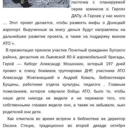
ласточка с планируемой
серии комиксов о Героях
ДАПу. А Героев у нас много
… Этот проект делается, чтобы развеять мифы о Донецкий
аэропорт. Вырученные за книгу деньги будут направлены на
дальнейшее развитие проекта, а также на поддержку воинов
АТО ».
В презентации приняли участие Почетный гражданин Бугского
района, десантник из Львовской 80-й аэромобильной бригады,
Герой — Киборг Александр Мошонкин, который 197 дней
провел в плену боевиков группировки ДНР, участники АТО
Александр Жовтанецький и Андрей Коваль, библиотекари
Бущины, работники отдела культуры, педагоги . Главным
пожеланием, которое озвучили бойцы АТО, было то, чтобы
наши дети никогда не видели и не пережили того, что
собственными глазами видели они, а также не забывали, чьих
родителей они дети.
Как отметила во время встречи в библиотеке ее директор
Оксана Стецик, традиционно во второй декаде октября