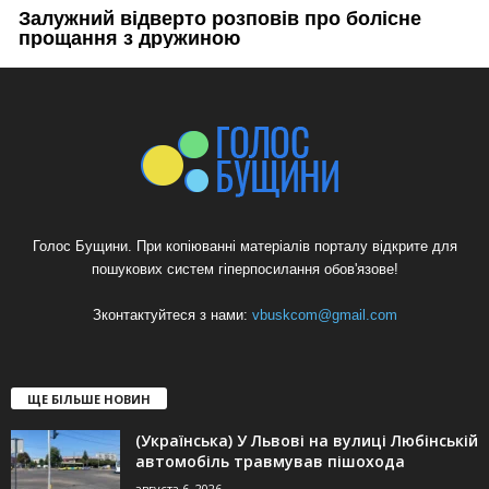
Голос Бущини. При копіюванні матеріалів порталу відкрите для
пошукових систем гіперпосилання обов'язове!
Зконтактуйтеся з нами:
vbuskcom@gmail.com
ЩЕ БІЛЬШЕ НОВИН
(Українська) У Львові на вулиці Любінській
автомобіль травмував пішохода
августа 6, 2026