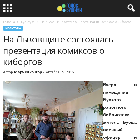
Головна
Культура
На Львовщине состоялась презентация комиксов о киборгов
КУЛЬТУРА
На Львовщине состоялась
презентация комиксов о
киборгов
Автор
Марченко Ігор
-
октября 19, 2016
Вчера в
помещении
Буского
районного
библиотеки
житель Буска,
военный
офицер и