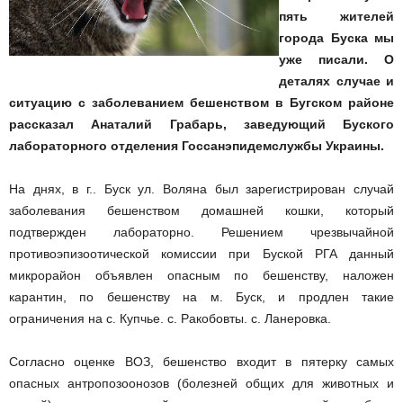
пять жителей
города Буска мы
уже писали. О
деталях случае и
ситуацию с заболеванием бешенством в Бугском районе
рассказал Анаталий Грабарь, заведующий Буского
лабораторного отделения Госсанэпидемслужбы Украины.
На днях, в г.. Буск ул. Воляна был зарегистрирован случай
заболевания бешенством домашней кошки, который
подтвержден лабораторно. Решением чрезвычайной
противоэпизоотической комиссии при Буской РГА данный
микрорайон объявлен опасным по бешенству, наложен
карантин, по бешенству на м. Буск, и продлен такие
ограничения на с. Купчье. с. Ракобовты. с. Ланеровка.
Согласно оценке ВОЗ, бешенство входит в пятерку самых
опасных антропозоонозов (болезней общих для животных и