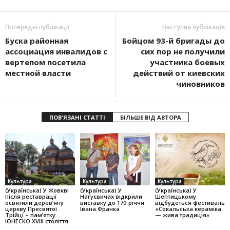
Попередні публікації
Наступна публікація
Буска районная
Бойцом 93-й бригады до
ассоциация инвалидов с
сих пор не получили
вертепом посетила
участника боевых
местной власти
действий от киевских
чиновников
ПОВ'ЯЗАНІ СТАТТІ
БІЛЬШЕ ВІД АВТОРА
Культура
Культура
Культура
(Українська) У Жовкві
(Українська) У
(Українська) У
після реставрації
Нагуєвичах відкрили
Шептицькому
освятили дерев’яну
виставку до 170-річчя
відбудеться фестиваль
церкву Пресвятої
Івана Франка
«Сокальська кераміка
Трійці – пам’ятку
— жива традиція»
ЮНЕСКО XVIII століття