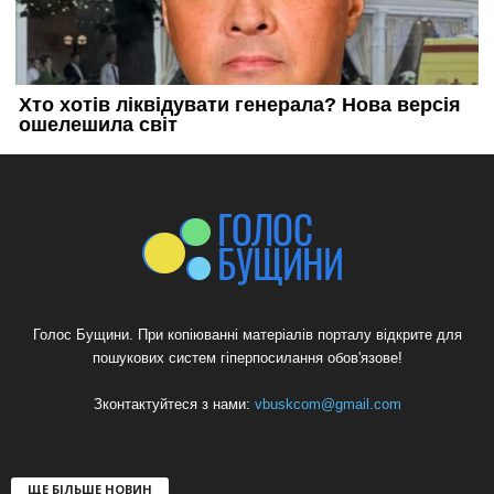
Голос Бущини. При копіюванні матеріалів порталу відкрите для
пошукових систем гіперпосилання обов'язове!
Зконтактуйтеся з нами:
vbuskcom@gmail.com
ЩЕ БІЛЬШЕ НОВИН