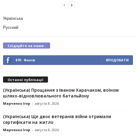
Українська
Русский
Слідкуйте за нами :
870
Фанів
ВПОДОБАТИ
Останні публікації
(Українська) Прощання з Іваном Харачаком, воїном
шляхо-відновлювального батальйону
Марченко Ігор
-
августа 8, 2026
(Українська) Ще двоє ветеранів війни отримали
сертифікати на житло
Марченко Ігор
-
августа 8, 2026