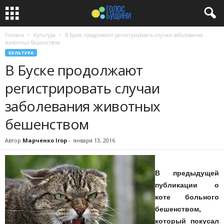
Головна
Культура
В Буске продолжают регистрировать случаи заболевания
животных бешенством
КУЛЬТУРА
В Буске продолжают
регистрировать случаи
заболевания животных
бешенством
Автор
Марченко Ігор
-
января 13, 2016
В предыдущей
публикации о
коте больного
бешенством,
который покусал