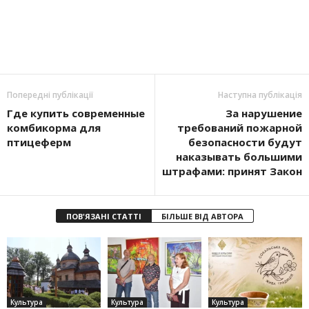
Попередні публікації
Наступна публікація
Где купить современные
За нарушение
комбикорма для
требований пожарной
птицеферм
безопасности будут
наказывать большими
штрафами: принят Закон
ПОВ'ЯЗАНІ СТАТТІ
БІЛЬШЕ ВІД АВТОРА
Культура
Культура
Культура