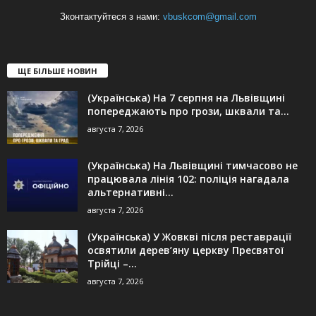
Зконтактуйтеся з нами:
vbuskcom@gmail.com
ЩЕ БІЛЬШЕ НОВИН
(Українська) На 7 серпня на Львівщині
попереджають про грози, шквали та...
августа 7, 2026
(Українська) На Львівщині тимчасово не
працювала лінія 102: поліція нагадала
альтернативні...
августа 7, 2026
(Українська) У Жовкві після реставрації
освятили дерев’яну церкву Пресвятої
Трійці –...
августа 7, 2026