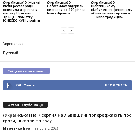
(Українська) У Жовкві
(Українська) У
(Українська) У
після реставрації
Нагуєвичах відкрили
Шептицькому
освятили дерев’яну
виставку до 170-річчя
відбудеться фестиваль
церкву Пресвятої
Івана Франка
«Сокальська кераміка
Трійці – пам’ятку
— жива традиція»
ЮНЕСКО XVIII століття
Українська
Русский
Слідкуйте за нами :
870
Фанів
ВПОДОБАТИ
Останні публікації
(Українська) На 7 серпня на Львівщині попереджають про
грози, шквали та град
Марченко Ігор
-
августа 7, 2026