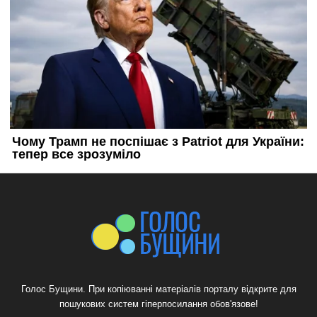
Голос Бущини. При копіюванні матеріалів порталу відкрите для
пошукових систем гіперпосилання обов'язове!