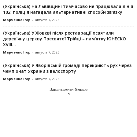
(Українська) На Львівщині тимчасово не працювала лінія
102: поліція нагадала альтернативні способи зв’язку
Марченко Ігор
-
августа 7, 2026
(Українська) У Жовкві після реставрації освятили
дерев’яну церкву Пресвятої Трійці – пам’ятку ЮНЕСКО
XVIII...
Марченко Ігор
-
августа 7, 2026
(Українська) У Яворівській громаді перекриють рух через
чемпіонат України з велоспорту
Марченко Ігор
-
августа 7, 2026
Завантажити більше