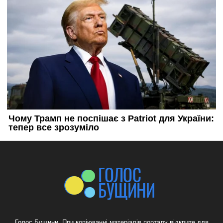
Голос Бущини. При копіюванні матеріалів порталу відкрите для