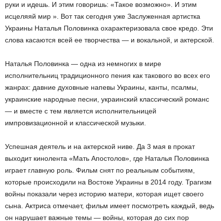
руки и идешь. И этим говоришь: «Такое возможно». И этим
исцеляяй мир ». Вот так сегодня уже Заслуженная артистка
Украины Наталья Половинка охарактеризовала свое кредо. Эти
слова касаются всей ее творчества — и вокальной, и актерской.
Наталья Половинка — одна из немногих в мире
исполнительниц традиционного пения как такового во всех его
жанрах: давние духовные напевы Украины, канты, псалмы,
украинские народные песни, украинский классический романс
— и вместе с тем является исполнительницей
импровизационной и классической музыки.
Успешная деятель и на актерской ниве. Да 3 мая в прокат
выходит кинолента «Мать Апостолов», где Наталья Половинка
играет главную роль. Фильм снят по реальным событиям,
которые происходили на Востоке Украины в 2014 году. Трагизм
войны показали через историю матери, которая ищет своего
сына. Актриса отмечает, фильм имеет посмотреть каждый, ведь
он нарушает важные темы — войны, которая до сих пор