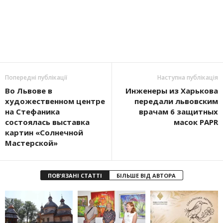
Попередні публікації
Наступна публікація
Во Львове в
Инженеры из Харькова
художественном центре
передали львовским
на Стефаника
врачам 6 защитных
состоялась выставка
масок PAPR
картин «Солнечной
Мастерской»
ПОВ'ЯЗАНІ СТАТТІ
БІЛЬШЕ ВІД АВТОРА