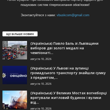
пошукових систем гіперпосилання обов'язове!
Зконтактуйтеся з нами:
vbuskcom@gmail.com
ЩЕ БІЛЬШЕ НОВИН
(Українська) Павло Баль зі Львівщини
виборов дві золоті медалі на
чемпіонаті...
августа 10, 2026
(Українська) У Львові на зупинці
громадського транспорту знайшли сумку
з предметом,...
августа 10, 2026
(Українська) У Великих Мостах вогнеборці
врятували житловий будинок і вулики
від...
августа 10, 2026