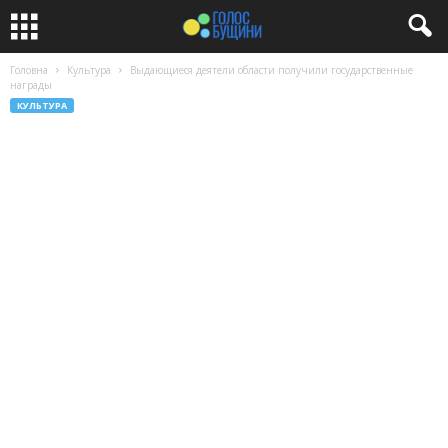
Головна
Культура
Выдающиеся деятели области получили государственные
награды
КУЛЬТУРА