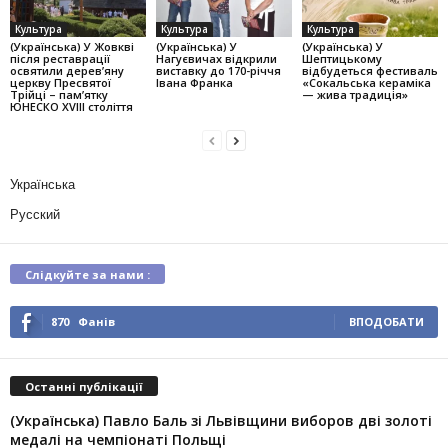
Культура
Культура
Культура
(Українська) У Жовкві
(Українська) У
(Українська) У
після реставрації
Нагуєвичах відкрили
Шептицькому
освятили дерев’яну
виставку до 170-річчя
відбудеться фестиваль
церкву Пресвятої
Івана Франка
«Сокальська кераміка
Трійці – пам’ятку
— жива традиція»
ЮНЕСКО XVIII століття
Українська
Русский
Слідкуйте за нами :
870
Фанів
ВПОДОБАТИ
Останні публікації
(Українська) Павло Баль зі Львівщини виборов дві золоті
медалі на чемпіонаті Польщі