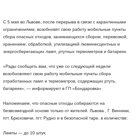
С 5 мая во Львове, после перерыва в связи с карантинными
ограничениями, возобновят свою работу мобильные пункты
сбора опасных отходов, занимающихся сбором, перевозкой,
хранением, обработкой, утилизацией люминесцентных и
энергосберегающих ламп, ртутных термометров и батареек.
«Рады сообщить вам, что уже со следующей недели
возобновляют свою работу мобильные пункты сбора
отработанных ламп и термометров, содержащих ртуть,
батареек», — информируют в ГП «Бондаровка».
Напоминаем, что опасные отходы собираются на
безвозмездной основе только от жителей. Львова., Г. Винники,
пгт. Брюховичи, пгт. Рудно и в безопасной таре, в количестве:
Лампы — до 10 штук;