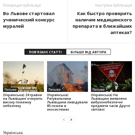
Попередні публікації
Наступна публікація
Во Львове стартовал
Как быстро проверить
ученический конкурс
наличие медицинского
муралей
препарата в ближайших
аптеках?
ПОВ'ЯЗАНІ СТАТТІ
БІЛЬШЕ ВІД АВТОРА
Письма
Письма
Письма
(Українська) 24 травня
(Українська)
(Українська) На
на Львівщині очікують
Рятувальники
Львівщині виявлено
високу пожежну
Львівщини ліквідували
вибухонебезпечні
небезпеку
85 пожеж в
предмети часів Другої
екосистемах
світової
Українська