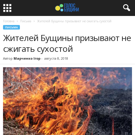
Головна
Письма
Жителей Бущины призывают не сжигать сухостой
ПИСЬМА
Жителей Бущины призывают не
сжигать сухостой
Автор
Марченко Ігор
-
августа 8, 2018