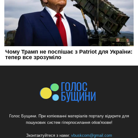
Голос Бущини. При копіюванні матеріалів порталу відкрите для
пошукових систем гіперпосилання обов'язове!
Зконтактуйтеся з нами:
vbuskcom@gmail.com