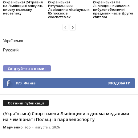
(Українська) 24 травня
(Українська)
(Українська) На
на Львівщині очікують
Рятувальники
Львівщині виявлено
високу пожежну
Львівщини ліквідували
вибухонебезпечні
небезпеку
85 пожеж в
предмети часів Другої
екосистемах
світової
Українська
Русский
Слідкуйте за нами :
870
Фанів
ВПОДОБАТИ
Останні публікації
(Українська) Спортсмени Львівщини з двома медалями
на чемпіонаті Польщі з паравелоспорту
Марченко Ігор
-
августа 9, 2026