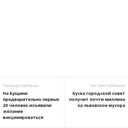
Попередні публікації
Наступна публікація
На Бущини
Буска городской совет
предварительно первые
получит почти миллион
20 человек изъявили
за львовское мусора
желание
вакцинироваться