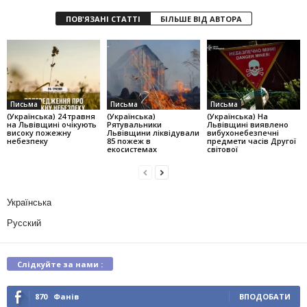
ПОВ'ЯЗАНІ СТАТТІ
БІЛЬШЕ ВІД АВТОРА
Письма
Письма
Письма
(Українська) 24 травня
(Українська)
(Українська) На
на Львівщині очікують
Рятувальники
Львівщині виявлено
високу пожежну
Львівщини ліквідували
вибухонебезпечні
небезпеку
85 пожеж в
предмети часів Другої
екосистемах
світової
Українська
Русский
Слідкуйте за нами :
870
Фанів
ВПОДОБАТИ