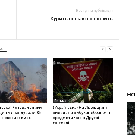
Наступна публікація
Курить нельзя позволить
РА
Письма
нська) Рятувальники
(Українська) На Львівщині
ини ліквідували 85
виявлено вибухонебезпечні
 в екосистемах
предмети часів Другої
світової