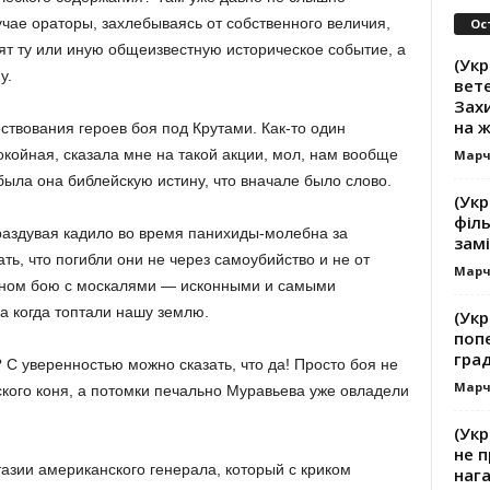
чае ораторы, захлебываясь от собственного величия,
Ос
ят ту или иную общеизвестную историческое событие, а
(Укр
у.
вете
Зах
на 
ествования героев боя под Крутами.
Как-то один
окойная, сказала мне на такой акции, мол, нам вообще
Марч
была она библейскую истину, что вначале было слово.
(Укр
філь
раздувая кадило во время панихиды-молебна за
замі
ть, что погибли они не через самоубийство и не от
Марч
авном бою с москалями — исконными и самыми
да
когда топтали нашу землю.
(Укр
поп
гра
?
С уверенностью можно сказать, что да!
Просто боя не
Марч
ского коня, а потомки печально Муравьева уже овладели
(Укр
не п
азии американского генерала, который с криком
наг