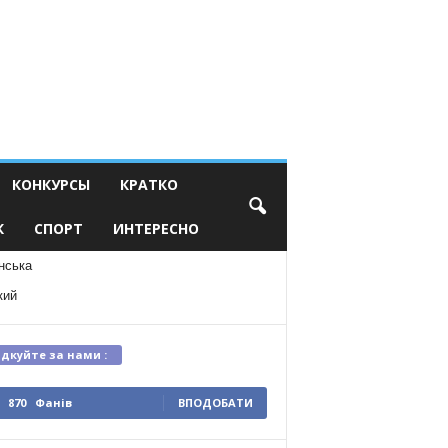
КОНКУРСЫ
КРАТКО
К
СПОРТ
ИНТЕРЕСНО
нська
кий
ідкуйте за нами :
870
Фанів
ВПОДОБАТИ