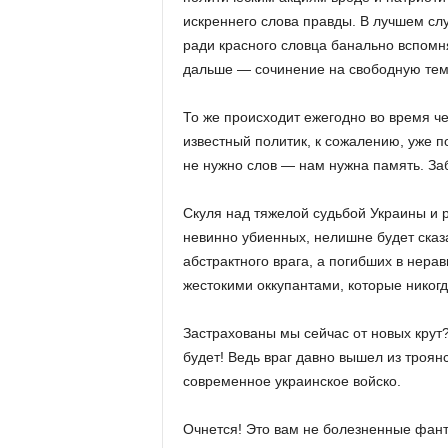
искреннего слова правды.
В лучшем слу
ради красного словца банально вспомн
дальше — сочинение на свободную тем
То же происходит ежегодно во время ч
известный политик, к сожалению, уже п
не нужно слов — нам нужна память.
За
Скуля над тяжелой судьбой Украины и 
невинно убиенных, нелишне будет сказа
абстрактного врага, а погибших в нер
жестокими оккупантами, которые никог
Застрахованы мы сейчас от новых крут
будет!
Ведь враг давно вышел из троян
современное украинское войско.
Очнется!
Это вам не болезненные фант