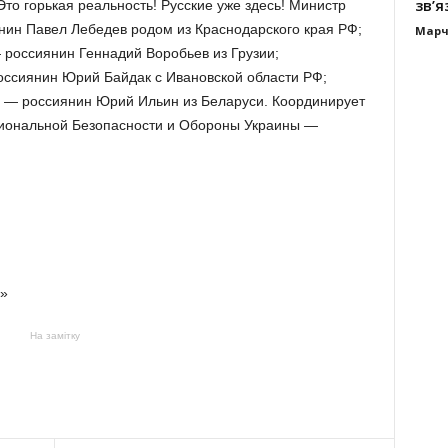
зв’я
Это горькая реальность!
Русские уже здесь!
Министр
нин Павел Лебедев родом из Краснодарского края РФ;
Марч
россиянин Геннадий Воробьев из Грузии;
ссиянин Юрий Байдак с Ивановской области РФ;
У — россиянин Юрий Ильин
из Беларуси.
Координирует
циональной Безопасности и Обороны Украины —
х»
На замітку