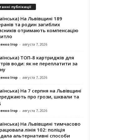
танні публікації
аїнська) На Львівщині 189
ранів та родин загиблих
исників отримають компенсацію
житло
енко Ігор
-
августа 7, 2026
аїнська) ТОП-8 картриджів для
трів води: як не переплатити за
ну
енко Ігор
-
августа 7, 2026
аїнська) На 7 серпня на Львівщині
ереджають про грози, шквали та
д
енко Ігор
-
августа 7, 2026
аїнська) На Львівщині тимчасово
рацювала лінія 102: поліція
адала альтернативні способи