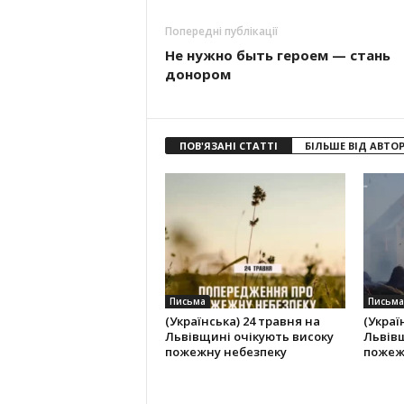
Попередні публікації
Не нужно быть героем — стань
донором
ПОВ'ЯЗАНІ СТАТТІ
БІЛЬШЕ ВІД АВТО
Письма
Письма
(Українська) 24 травня на
(Украї
Львівщині очікують високу
Львівщ
пожежну небезпеку
пожеж