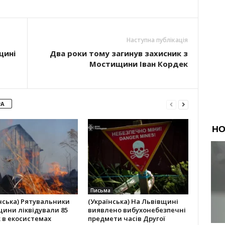
Наступна публікація
щині
Два роки тому загинув захисник з
Мостищини Іван Кордек
РА
Письма
нська) Рятувальники
(Українська) На Львівщині
ини ліквідували 85
виявлено вибухонебезпечні
 в екосистемах
предмети часів Другої