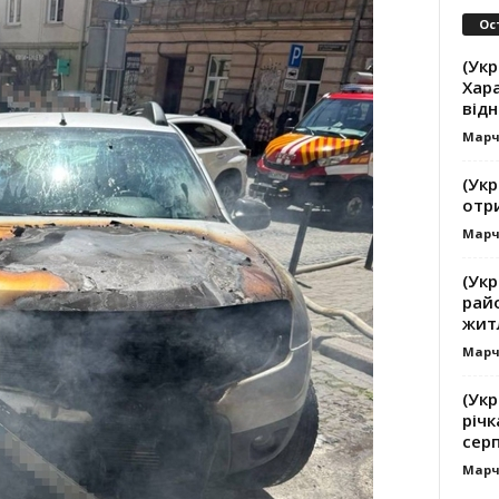
Ос
(Укр
Хар
від
Марч
(Укр
отр
Марч
(Ук
рай
жит
Марч
(Укр
річк
сер
Марч