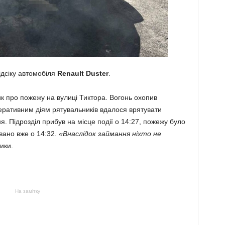
ідсіку автомобіля
Renault Duster
.
ик про пожежу на вулиці Тиктора. Вогонь охопив
перативним діям рятувальників вдалося врятувати
я. Підрозділ прибув на місце події о 14:27, пожежу було
овано вже о 14:32.
«Внаслідок займання ніхто не
ики.
На замітку