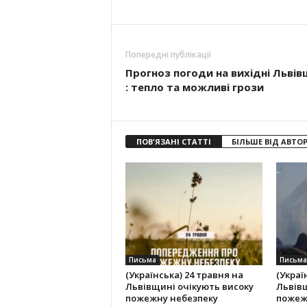
Попередні публікації
Прогноз погоди на вихідні Львів
: тепло та можливі грози
ПОВ'ЯЗАНІ СТАТТІ
БІЛЬШЕ ВІД АВТО
Письма
Письма
(Українська) 24 травня на
(Украї
Львівщині очікують високу
Львівщ
пожежну небезпеку
пожеж