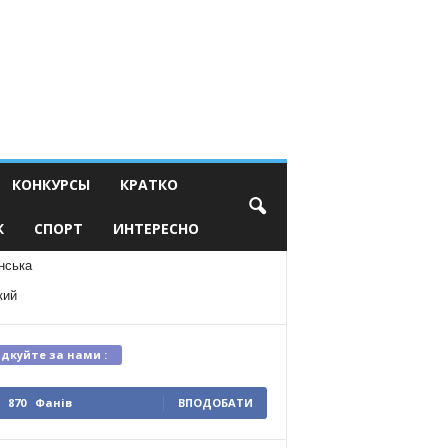
КОНКУРСЫ
КРАТКО
К
СПОРТ
ИНТЕРЕСНО
нська
кий
ідкуйте за нами :
870
Фанів
ВПОДОБАТИ