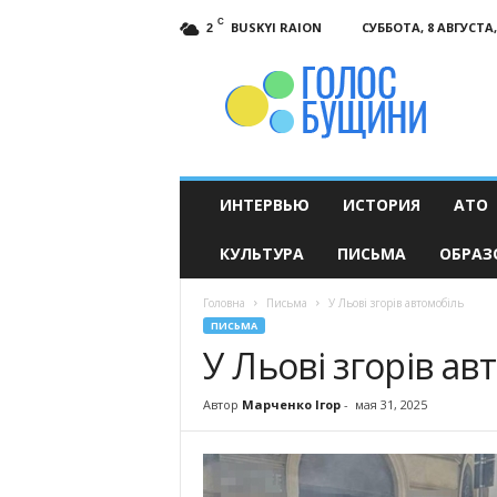
C
BUSKYI RAION
СУББОТА, 8 АВГУСТА,
2
Голос
Бущини
ИНТЕРВЬЮ
ИСТОРИЯ
АТО
КУЛЬТУРА
ПИСЬМА
ОБРАЗ
Головна
Письма
У Льові згорів автомобіль
ПИСЬМА
У Льові згорів ав
Автор
Марченко Ігор
-
мая 31, 2025