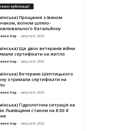
танні публікації
аїнська) Прощання з Іваном
ачаком, воїном шляхо-
новлювального батальйону
енко Ігор
-
августа 8, 2026
аїнська) Ще двоє ветеранів війни
имали сертифікати на житло
енко Ігор
-
августа 8, 2026
раїнська) Ветерани Шептицького
ону отримали сертифікати на
ло
енко Ігор
-
августа 8, 2026
аїнська) Гідрологічна ситуація на
ах Львівщини станом на 8:00 8
пня
енко Ігор
-
августа 8, 2026