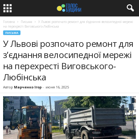
Головна
Письма
У Львові розпочато ремонт для з’єднання велосипедної мережі
на перехресті Виговського-Любінська
ПИСЬМА
У Львові розпочато ремонт для
з’єднання велосипедної мережі
на перехресті Виговського-
Любінська
Автор
Марченко Ігор
-
июня 16, 2025