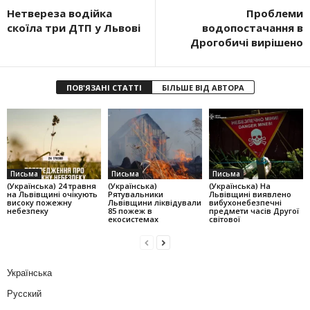
Нетвереза водійка
Проблеми
скоїла три ДТП у Львові
водопостачання в
Дрогобичі вирішено
ПОВ'ЯЗАНІ СТАТТІ
БІЛЬШЕ ВІД АВТОРА
Письма
Письма
Письма
(Українська) 24 травня
(Українська)
(Українська) На
на Львівщині очікують
Рятувальники
Львівщині виявлено
високу пожежну
Львівщини ліквідували
вибухонебезпечні
небезпеку
85 пожеж в
предмети часів Другої
екосистемах
світової
Українська
Русский