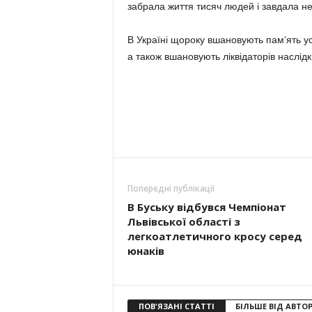
забрала життя тисяч людей і завдала не
В Україні щороку вшановують пам’ять усі
а також вшановують ліквідаторів наслідкі
Попередні публікації
В Буську відбувся Чемпіонат
Львівської області з
легкоатлетичного кросу серед
юнаків
ПОВ'ЯЗАНІ СТАТТІ
БІЛЬШЕ ВІД АВТО