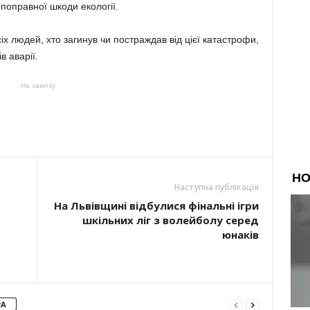
поправної шкоди екології.
х людей, хто загинув чи постраждав від цієї катастрофи,
в аварії.
На замітку
Наступна публікація
На Львівщині відбулися фінальні ігри
шкільних ліг з волейболу серед
юнаків
РА