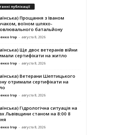
танні публікації
аїнська) Прощання з Іваном
ачаком, воїном шляхо-
новлювального батальйону
енко Ігор
-
августа 8, 2026
аїнська) Ще двоє ветеранів війни
имали сертифікати на житло
енко Ігор
-
августа 8, 2026
раїнська) Ветерани Шептицького
ону отримали сертифікати на
ло
енко Ігор
-
августа 8, 2026
аїнська) Гідрологічна ситуація на
ах Львівщини станом на 8:00 8
пня
енко Ігор
-
августа 8, 2026