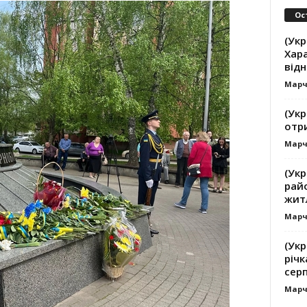
Ос
(Укр
Хар
від
Марч
(Укр
отр
Марч
(Ук
рай
жит
Марч
(Укр
річк
сер
Марч