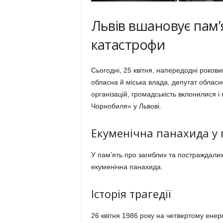
Львів вшановує пам
катастрофи
Сьогодні, 25 квітня, напередодні рокови
обласна й міська влада, депутат облас
організацій, громадськість вклонилися і
Чорнобиля» у Львові.
Екуменічна панахида у 
У пам’ять про загиблих та постраждалих
екуменічна панахида.
Історія трагедії
26 квітня 1986 року на четвертому енер