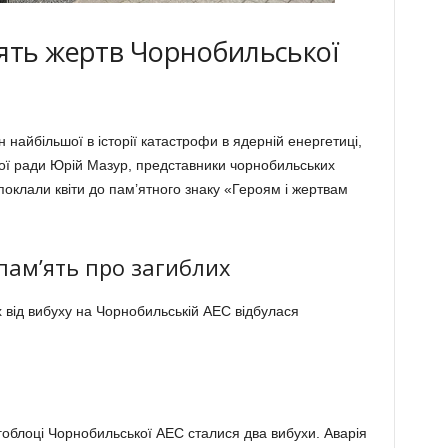
’ять жертв Чорнобильської
н найбільшої в історії катастрофи в ядерній енергетиці,
ної ради Юрій Мазур, представники чорнобильських
 поклали квіти до пам’ятного знаку «Героям і жертвам
пам’ять про загиблих
 від вибуху на Чорнобильській АЕС відбулася
гоблоці Чорнобильської АЕС сталися два вибухи. Аварія