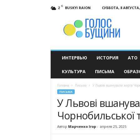
C
BUSKYI RAION
СУББОТА, 8 АВГУСТА,
2
Голос
Бущини
ИНТЕРВЬЮ
ИСТОРИЯ
АТО
КУЛЬТУРА
ПИСЬМА
ОБРАЗ
Головна
Письма
У Львові вшанували жертв Чорн
ПИСЬМА
У Львові вшанув
Чорнобильської т
Автор
Марченко Ігор
-
апреля 25, 2025