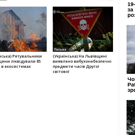
Письма
нська) Рятувальники
(Українська) На Львівщині
ини ліквідували 85
виявлено вибухонебезпечні
 в екосистемах
предмети часів Другої
світової