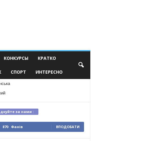
КОНКУРСЫ
КРАТКО
К
СПОРТ
ИНТЕРЕСНО
нська
кий
ідкуйте за нами :
870
Фанів
ВПОДОБАТИ