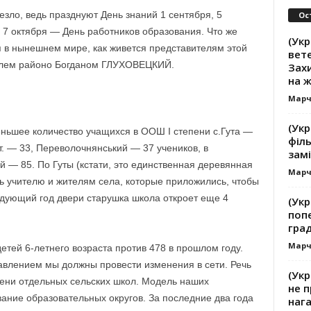
езло, ведь празднуют День знаний 1 сентября, 5
Ос
 7 октября — День работников образования. Что же
(Укр
 в нынешнем мире, как живется представителям этой
вете
телем районо Богданом ГЛУХОВЕЦКИЙ.
Зах
на 
Марч
(Укр
ньшее количество учащихся в ООШ I степени с.Гута —
філь
ст. — 33, Переволочнянський — 37 учеников, в
замі
ой — 85. По Гуты (кстати, это единственная деревянная
Марч
ть учителю и жителям села, которые приложились, чтобы
едующий год двери старушка школа откроет еще 4
(Укр
поп
гра
Марч
детей 6-летнего возраста против 478 в прошлом году.
авлением мы должны провести изменения в сети. Речь
(Укр
пени отдельных сельских школ. Модель наших
не п
ние образовательных округов. За последние два года
наг