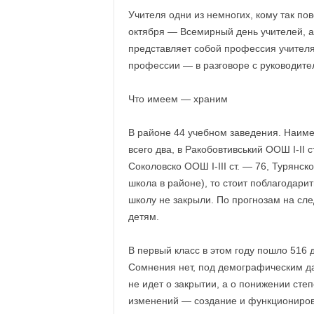
Учителя одни из немногих, кому так пов
октября — Всемирный день учителей, а
представляет собой профессия учителя
профессии — в разговоре с руководи
Что имеем — храним
В районе 44 учебном заведения. Наиме
всего два, в Ракобовтивський ООШ I-II 
Соколовско ООШ I-III ст. — 76, Турянск
школа в районе), то стоит поблагодари
школу не закрыли. По прогнозам на сл
детям.
В первый класс в этом году пошло 516 
Сомнения нет, под демографическим д
не идет о закрытии, а о понижении сте
изменений — создание и функционирова