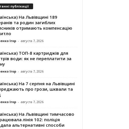
танні публікації
аїнська) На Львівщині 189
ранів та родин загиблих
исників отримають компенсацію
житло
енко Ігор
-
августа 7, 2026
аїнська) ТОП-8 картриджів для
трів води: як не переплатити за
ну
енко Ігор
-
августа 7, 2026
аїнська) На 7 серпня на Львівщині
ереджають про грози, шквали та
д
енко Ігор
-
августа 7, 2026
аїнська) На Львівщині тимчасово
рацювала лінія 102: поліція
адала альтернативні способи