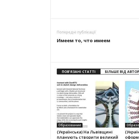
Попередні публікації
Имеем то, что имеем
ПОВ'ЯЗАНІ СТАТТІ
БІЛЬШЕ ВІД АВТО
Образование
Образо
(Українська) На Львівщині
(Украї
планують створити великий
оформ