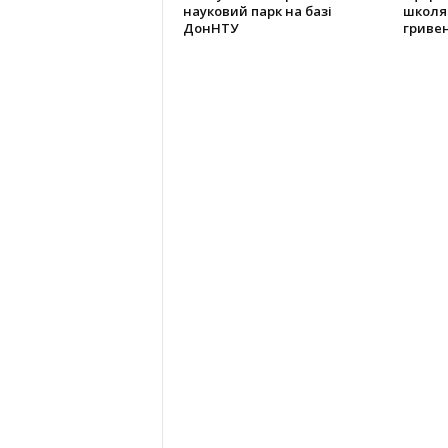
науковий парк на базі
школяр
ДонНТУ
гриве