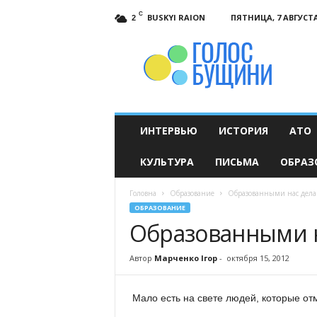
C
BUSKYI RAION
ПЯТНИЦА, 7 АВГУСТА
2
Голос
Бущини
ИНТЕРВЬЮ
ИСТОРИЯ
АТО
КУЛЬТУРА
ПИСЬМА
ОБРАЗ
Головна
Образование
Образованными нас дела
ОБРАЗОВАНИЕ
Образованными н
Автор
Марченко Ігор
-
октября 15, 2012
Мало есть на свете людей, которые от