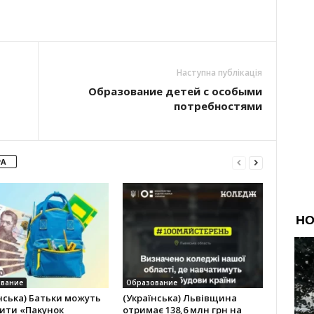
Наступна публікація
Образование детей с особыми
потребностями
РА
вание
Образование
нська) Батьки можуть
(Українська) Львівщина
ити «Пакунок
отримає 138,6 млн грн на