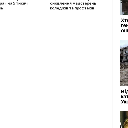
а» на 5 тисяч
оновлення майстерень
нь
коледжів та профтехів