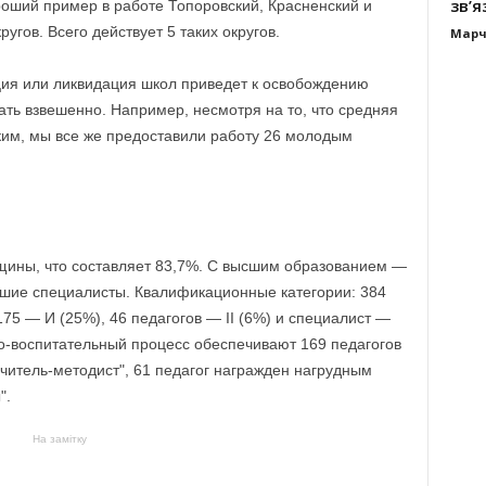
зв’я
роший пример в работе Топоровский, Красненский и
гов. Всего действует 5 таких округов.
Марч
ция или ликвидация школ приведет к освобождению
ать взвешенно. Например, несмотря на то, что средняя
ским, мы все же предоставили работу 26 молодым
нщины, что составляет 83,7%. С высшим образованием —
дшие специалисты. Квалификационные категории: 384
75 — И (25%), 46 педагогов — II (6%) и специалист —
но-воспитательный процесс обеспечивают 169 педагогов
учитель-методист", 61 педагог награжден нагрудным
".
На замітку