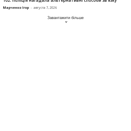
102: поліція нагадала альтернативні способи зв’язку
Марченко Ігор
-
августа 7, 2026
Завантажити більше