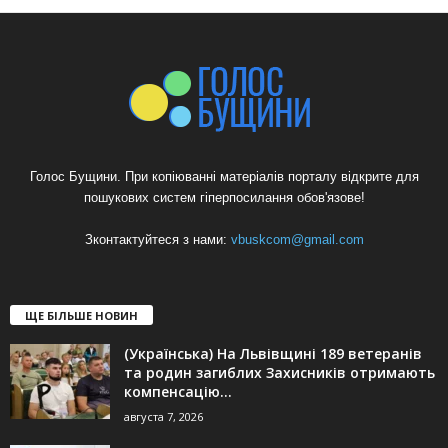
Голос Бущини. При копіюванні матеріалів порталу відкрите для
пошукових систем гіперпосилання обов'язове!
Зконтактуйтеся з нами:
vbuskcom@gmail.com
ЩЕ БІЛЬШЕ НОВИН
(Українська) На Львівщині 189 ветеранів
та родин загиблих Захисників отримають
компенсацію...
августа 7, 2026