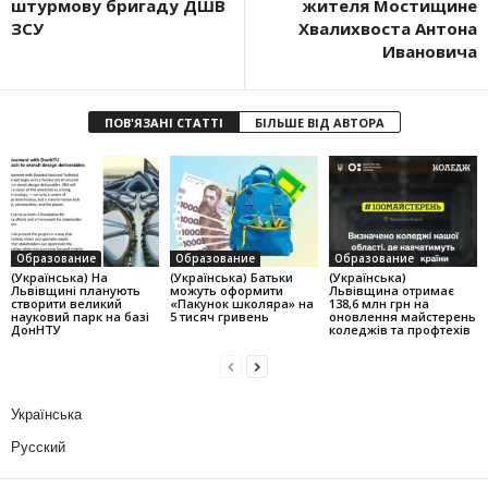
штурмову бригаду ДШВ
жителя Мостищине
ЗСУ
Хвалихвоста Антона
Ивановича
ПОВ'ЯЗАНІ СТАТТІ
БІЛЬШЕ ВІД АВТОРА
Образование
Образование
Образование
(Українська) На
(Українська) Батьки
(Українська)
Львівщині планують
можуть оформити
Львівщина отримає
створити великий
«Пакунок школяра» на
138,6 млн грн на
науковий парк на базі
5 тисяч гривень
оновлення майстерень
ДонНТУ
коледжів та профтехів
Українська
Русский