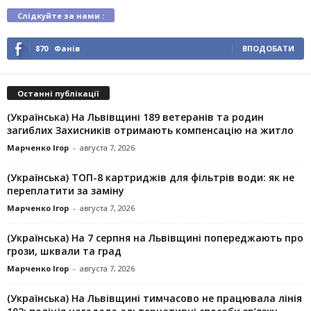
Слідкуйте за нами :
870
Фанів
ВПОДОБАТИ
Останні публікації
(Українська) На Львівщині 189 ветеранів та родин
загиблих Захисників отримають компенсацію на житло
Марченко Ігор
-
августа 7, 2026
(Українська) ТОП-8 картриджів для фільтрів води: як не
переплатити за заміну
Марченко Ігор
-
августа 7, 2026
(Українська) На 7 серпня на Львівщині попереджають про
грози, шквали та град
Марченко Ігор
-
августа 7, 2026
(Українська) На Львівщині тимчасово не працювала лінія