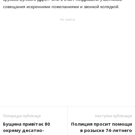
совещания искренними пожеланиями и звонкой колядкой.
На замітку
Попередні публікації
Наступна публікація
Бущина привітає 80
Полиция просит помощи
окрему десатно-
в розыске 74-летнего