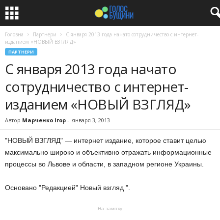
Головна
Партнери
С января 2013 года начато сотрудничество с интернет-
изданием «НОВЫЙ ВЗГЛЯД»
ПАРТНЕРИ
С января 2013 года начато
сотрудничество с интернет-
изданием «НОВЫЙ ВЗГЛЯД»
Автор
Марченко Ігор
-
января 3, 2013
"НОВЫЙ
ВЗГЛЯД"
—
интернет издание
,
которое ставит целью
максимально широко и
объективно отражать
информационные
процессы
во Львове и области
,
в
западном регионе Украины.
Основано
"
Редакцией
" Новый
взгляд ".
На замітку