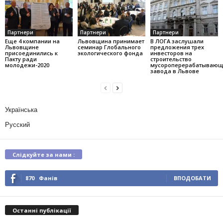
Партнери
Партнери
Партнери
Еще 4 компании на
Львовщина принимает
В ЛОГА заслушали
Львовщине
семинар Глобального
предложения трех
присоединились к
экологического фонда
инвесторов на
Пакту ради
строительство
молодежи-2020
мусороперерабатывающ
завода в Львове
Українська
Русский
Слідкуйте за нами :
870
Фанів
ВПОДОБАТИ
Останні публікації