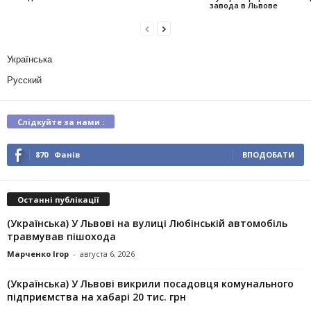
завода в Львове
Українська
Русский
Слідкуйте за нами :
870
Фанів
ВПОДОБАТИ
Останні публікації
(Українська) У Львові на вулиці Любінській автомобіль
травмував пішохода
Марченко Ігор
-
августа 6, 2026
(Українська) У Львові викрили посадовця комунального
підприємства на хабарі 20 тис. грн