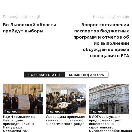
Попередні публікації
Наступна публікація
Во Львовской области
Вопрос составления
пройдут выборы
паспортов бюджетных
программ и отчетов об
их выполнении
обсужден во время
совещания в РГА
ПОВ'ЯЗАНІ СТАТТІ
БІЛЬШЕ ВІД АВТОРА
Партнери
Партнери
Партнери
Еще 4 компании на
Львовщина принимает
В ЛОГА заслушали
Львовщине
семинар Глобального
предложения трех
присоединились к
экологического фонда
инвесторов на
Пакту ради
строительство
молодежи-2020
мусороперерабатывающ