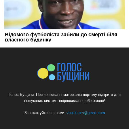
Голос Бущини. При копіюванні матеріалів порталу відкрите для
пошукових систем гіперпосилання обов'язове!
Зконтактуйтеся з нами:
vbuskcom@gmail.com