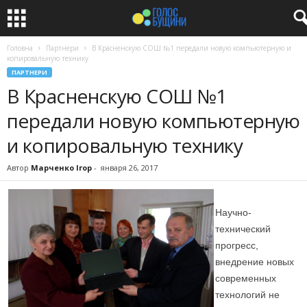
Головна
Партнери
В Красненскую СОШ №1 передали новую компьютерную и
копировальную технику
ПАРТНЕРИ
В Красненскую СОШ №1
передали новую компьютерную
и копировальную технику
Автор
Марченко Ігор
-
января 26, 2017
Научно-
технический
прогресс,
внедрение новых
современных
технологий не