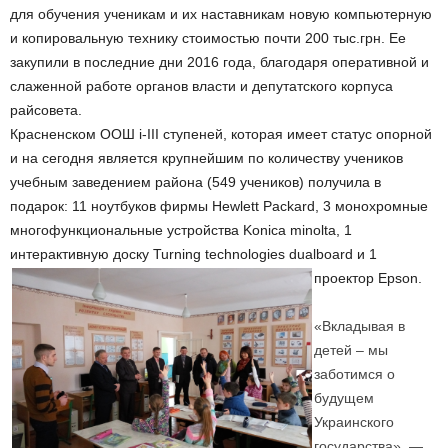
для обучения ученикам и их наставникам новую компьютерную
и копировальную технику стоимостью почти 200 тыс.грн. Ее
закупили в последние дни 2016 года, благодаря оперативной и
слаженной работе органов власти и депутатского корпуса
райсовета.
Красненском ООШ i-III ступеней, которая имеет статус опорной
и на сегодня является крупнейшим по количеству учеников
учебным заведением района (549 учеников) получила в
подарок: 11 ноутбуков фирмы Hewlett Packard, 3 монохромные
многофункциональные устройства Konica minolta, 1
интерактивную доску Turning technologies dualboard и 1
проектор Epson.
«Вкладывая в
детей – мы
заботимся о
будущем
Украинского
государства», —