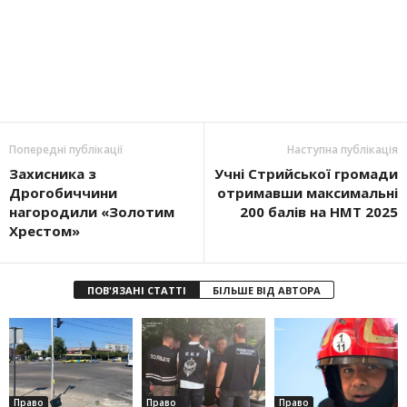
Попередні публікації
Наступна публікація
Захисника з
Учні Стрийської громади
Дрогобиччини
отримавши максимальні
нагородили «Золотим
200 балів на НМТ 2025
Хрестом»
ПОВ'ЯЗАНІ СТАТТІ
БІЛЬШЕ ВІД АВТОРА
Право
Право
Право