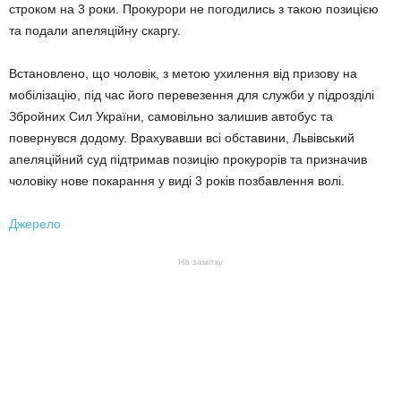
строком на 3 роки. Прокурори не погодились з такою позицією
та подали апеляційну скаргу.
Встановлено, що чоловік, з метою ухилення від призову на
мобілізацію, під час його перевезення для служби у підрозділі
Збройних Сил України, самовільно залишив автобус та
повернувся додому. Врахувавши всі обставини, Львівський
апеляційний суд підтримав позицію прокурорів та призначив
чоловіку нове покарання у виді 3 років позбавлення волі.
Джерело
На замітку