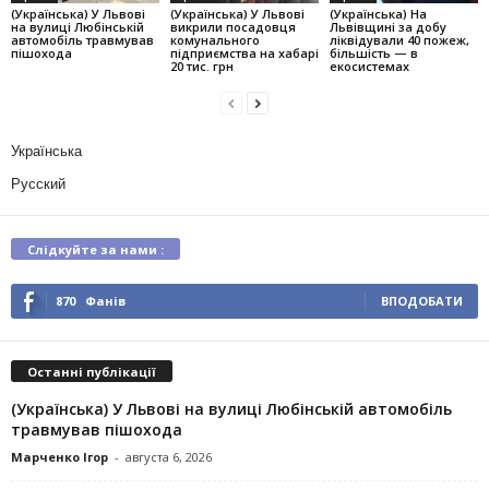
(Українська) У Львові
(Українська) У Львові
(Українська) На
на вулиці Любінській
викрили посадовця
Львівщині за добу
автомобіль травмував
комунального
ліквідували 40 пожеж,
пішохода
підприємства на хабарі
більшість — в
20 тис. грн
екосистемах
Українська
Русский
Слідкуйте за нами :
870
Фанів
ВПОДОБАТИ
Останні публікації
(Українська) У Львові на вулиці Любінській автомобіль
травмував пішохода
Марченко Ігор
-
августа 6, 2026