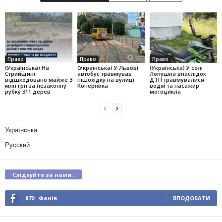
Право
Право
Право
(Українська) На
(Українська) У Львові
(Українська) У селі
Стрийщині
автобус травмував
Лопушна внаслідок
відшкодовано майже 3
пішохідку на вулиці
ДТП травмувалися
млн грн за незаконну
Коперника
водій та пасажир
рубку 311 дерев
мотоцикла
Українська
Русский
Слідкуйте за нами :
870
Фанів
ВПОДОБАТИ