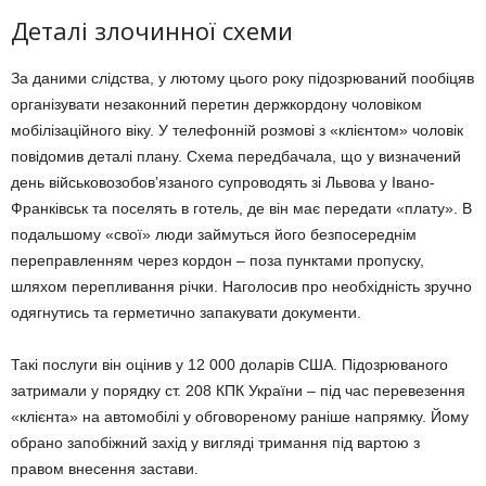
Деталі злочинної схеми
За даними слідства, у лютому цього року підозрюваний пообіцяв
організувати незаконний перетин держкордону чоловіком
мобілізаційного віку. У телефонній розмові з «клієнтом» чоловік
повідомив деталі плану. Схема передбачала, що у визначений
день військовозобов’язаного супроводять зі Львова у Івано-
Франківськ та поселять в готель, де він має передати «плату». В
подальшому «свої» люди займуться його безпосереднім
переправленням через кордон – поза пунктами пропуску,
шляхом перепливання річки. Наголосив про необхідність зручно
одягнутись та герметично запакувати документи.
Такі послуги він оцінив у 12 000 доларів США. Підозрюваного
затримали у порядку ст. 208 КПК України – під час перевезення
«клієнта» на автомобілі у обговореному раніше напрямку. Йому
обрано запобіжний захід у вигляді тримання під вартою з
правом внесення застави.