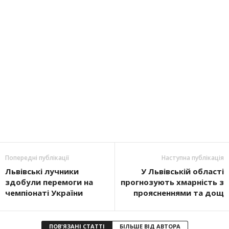
Попередні публікації
Наступна публікація
Львівські лучники
У Львівській області
здобули перемоги на
прогнозують хмарність з
чемпіонаті України
проясненнями та дощ
ПОВ'ЯЗАНІ СТАТТІ
БІЛЬШЕ ВІД АВТОРА