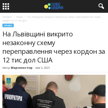
Головна
Право
На Львівщині викрито незаконну схему переправлення через
кордон за 12 тис дол...
ПРАВО
На Львівщині викрито
незаконну схему
переправлення через кордон за
12 тис дол США
Автор
Марченко Ігор
-
мая 5, 2025