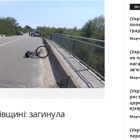
Ос
(Укр
поп
гра
Марч
(Укр
не п
наг
зв’я
Марч
(Укр
рест
церк
ЮНЕС
івщині: загинула
Марч
(Укр
пер