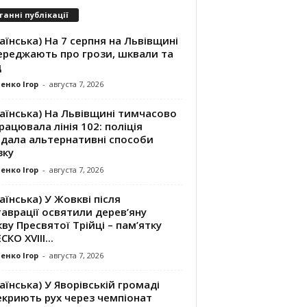
танні публікації
аїнська) На 7 серпня на Львівщині
ереджають про грози, шквали та
д
енко Ігор
-
августа 7, 2026
аїнська) На Львівщині тимчасово
рацювала лінія 102: поліція
адала альтернативні способи
зку
енко Ігор
-
августа 7, 2026
аїнська) У Жовкві після
аврації освятили дерев’яну
ву Пресвятої Трійці – пам’ятку
КО XVIII...
енко Ігор
-
августа 7, 2026
аїнська) У Яворівській громаді
екриють рух через чемпіонат