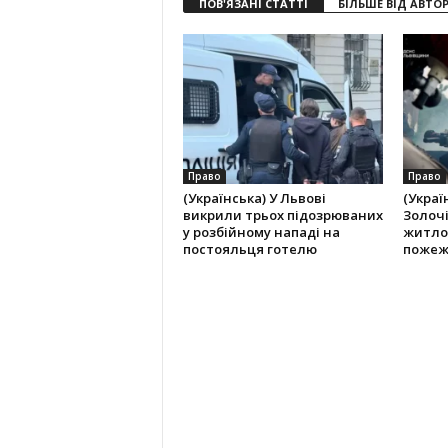
ПОВ'ЯЗАНІ СТАТТІ
БІЛЬШЕ ВІД АВТО
Право
Право
(Українська) У Львові
(Украї
викрили трьох підозрюваних
Золоч
у розбійному нападі на
житло
постояльця готелю
пожеж