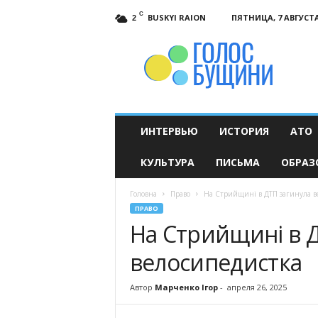
C
BUSKYI RAION
ПЯТНИЦА, 7 АВГУСТА
2
Голос
Бущини
ИНТЕРВЬЮ
ИСТОРИЯ
АТО
КУЛЬТУРА
ПИСЬМА
ОБРАЗ
Головна
Право
На Стрийщині в ДТП загинула в
ПРАВО
На Стрийщині в 
велосипедистка
Автор
Марченко Ігор
-
апреля 26, 2025