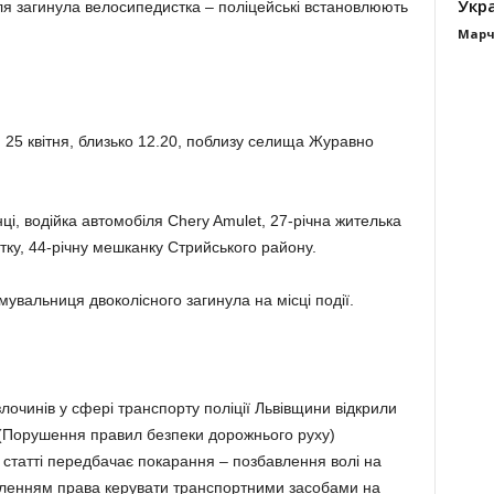
Укра
ля загинула велосипедистка – поліцейські встановлюють
Марч
25 квітня, близько 12.20, поблизу селища Журавно
і, водійка автомобіля Chery Amulet, 27-річна жителька
тку, 44-річну мешканку Стрийського району.
увальниця двоколісного загинула на місці події.
злочинів у сфері транспорту поліції Львівщини відкрили
 (Порушення правил безпеки дорожнього руху)
 статті передбачає покарання – позбавлення волі на
бавленням права керувати транспортними засобами на