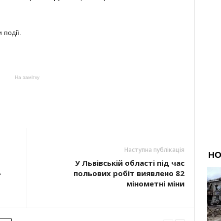
події.
На замітку
Наступна публікація
У Львівській області під час
»
польових робіт виявлено 82
мінометні міни