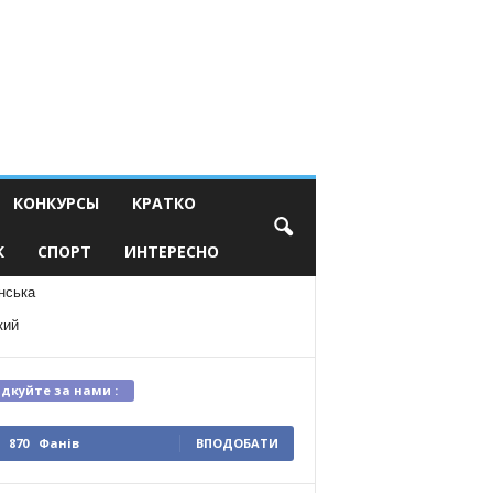
КОНКУРСЫ
КРАТКО
К
СПОРТ
ИНТЕРЕСНО
нська
кий
ідкуйте за нами :
870
Фанів
ВПОДОБАТИ