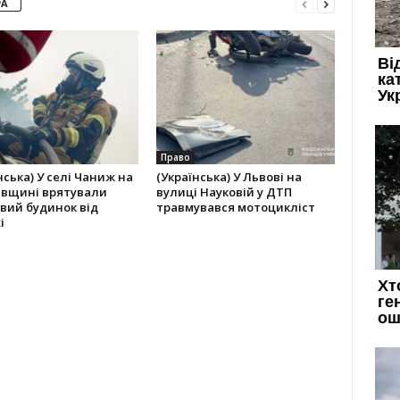
РА
Право
нська) У селі Чаниж на
(Українська) У Львові на
івщині врятували
вулиці Науковій у ДТП
вий будинок від
травмувався мотоцикліст
і