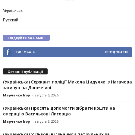
Українська
Русский
Слідкуйте за нами :
870
Фанів
ВПОДОБАТИ
Останні публікації
(Українська) Сержант поліції Микола Цидуляк із Нагачова
загинув на Донеччині
Марченко Ігор
-
августа 6, 2026
(Українська) Просять допомогти зібрати кошти на
операцію Василькові Лисовцю
Марченко Ігор
-
августа 6, 2026
(Українська) У Львові відзначили патрульних за