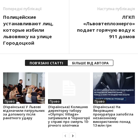
Попередні публікації
Наступна публікація
Полицейские
ЛГКП
устанавливают лиц,
«Львовтеплоэнерго»
которые избили
подает горячую воду к
львовянку на улице
911 домов
Городоцкой
ПОВ'ЯЗАНІ СТАТТІ
БІЛЬШЕ ВІД АВТОРА
Право
Право
Право
(Українська) У Львові
(Українська) Колишню
(Українська) На
відзначили патрульних
директорку табору
Яворівщині
за допомогу після
«Olympic Village»
прокуратура запобігла
ракетного удару
затримали в Чорногорії
незаконному
у справі про смерть 10-
використанню понад
річного хлопчика
13 млн грн