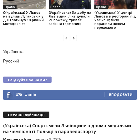
Право
Право
Право
(Українська) У Львові
(Українська) За добу на
(Українська) У центрі
на вулиці Луганській у
Львівщині ліквідували
Львова в ресторані під
ДТП загинув 18-річний
21 пожежу, триває
час конфлікту
мотоцикліст
гасіння торфовищ
поранили ножем
перехожого
Українська
Русский
Слідкуйте за нами :
870
Фанів
ВПОДОБАТИ
Останні публікації
(Українська) Спортсмени Львівщини з двома медалями
на чемпіонаті Польщі з паравелоспорту
Марченко Ігор
-
августа 9, 2026