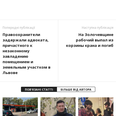
Попередні публікації
Наступна публікація
Правоохранители
На Золочевщине
задержали адвоката,
рабочий выпал из
причастного к
корзины крана и погиб
незаконному
завладению
помещением и
земельным участком в
Львове
ПОВ'ЯЗАНІ СТАТТІ
БІЛЬШЕ ВІД АВТОРА