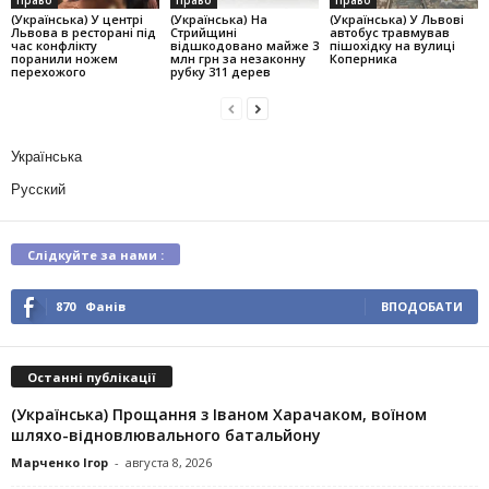
Право
Право
Право
(Українська) У центрі
(Українська) На
(Українська) У Львові
Львова в ресторані під
Стрийщині
автобус травмував
час конфлікту
відшкодовано майже 3
пішохідку на вулиці
поранили ножем
млн грн за незаконну
Коперника
перехожого
рубку 311 дерев
Українська
Русский
Слідкуйте за нами :
870
Фанів
ВПОДОБАТИ
Останні публікації
(Українська) Прощання з Іваном Харачаком, воїном
шляхо-відновлювального батальйону
Марченко Ігор
-
августа 8, 2026