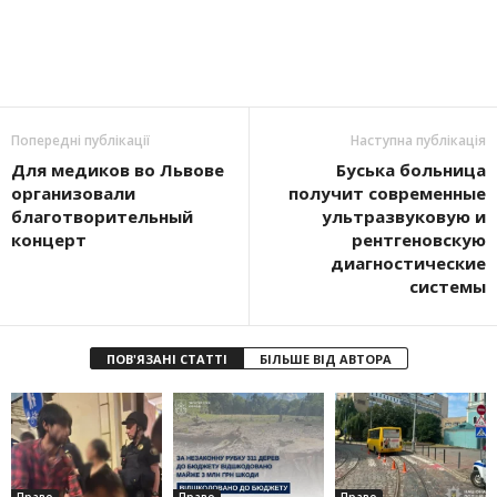
Попередні публікації
Наступна публікація
Для медиков во Львове
Буська больница
организовали
получит современные
благотворительный
ультразвуковую и
концерт
рентгеновскую
диагностические
системы
ПОВ'ЯЗАНІ СТАТТІ
БІЛЬШЕ ВІД АВТОРА