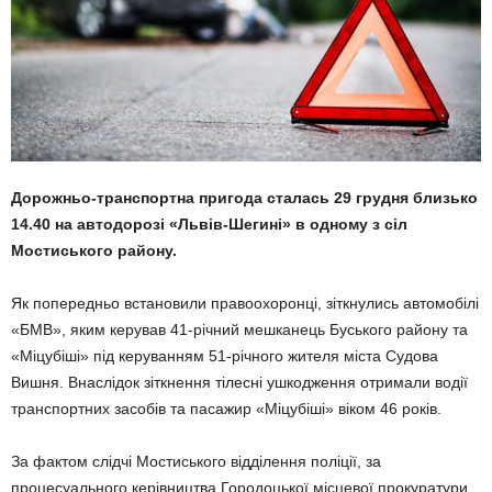
Дорожньо-транспортна пригода сталась 29 грудня близько
14.40 на автодорозі «Львів-Шегині» в одному з сіл
Мостиського району.
Як попередньо встановили правоохоронці, зіткнулись автомобілі
«БМВ», яким керував 41-річний мешканець Буського району та
«Міцубіші» під керуванням 51-річного жителя міста Судова
Вишня. Внаслідок зіткнення тілесні ушкодження отримали водії
транспортних засобів та пасажир «Міцубіші» віком 46 років.
За фактом слідчі Мостиського відділення поліції, за
процесуального керівництва Городоцької місцевої прокуратури,