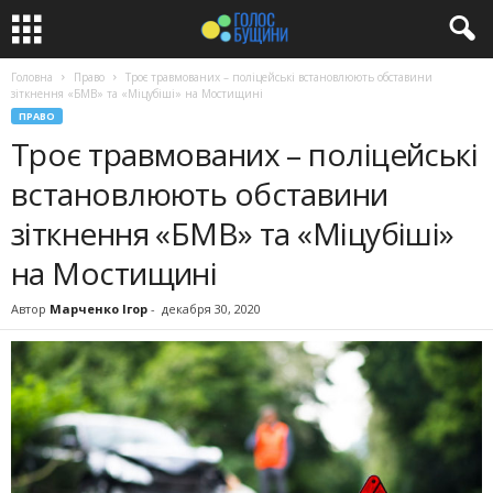
Головна
Право
Троє травмованих – поліцейські встановлюють обставини
зіткнення «БМВ» та «Міцубіші» на Мостищині
ПРАВО
Троє травмованих – поліцейські
встановлюють обставини
зіткнення «БМВ» та «Міцубіші»
на Мостищині
Автор
Марченко Ігор
-
декабря 30, 2020