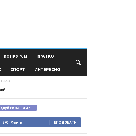
КОНКУРСЫ
КРАТКО
К
СПОРТ
ИНТЕРЕСНО
нська
кий
ідкуйте за нами :
870
Фанів
ВПОДОБАТИ