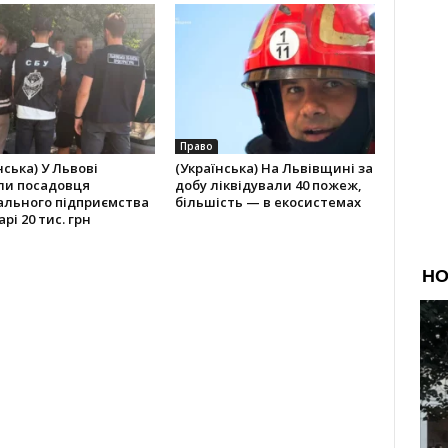
Право
нська) У Львові
(Українська) На Львівщині за
ли посадовця
добу ліквідували 40 пожеж,
ального підприємства
більшість — в екосистемах
рі 20 тис. грн