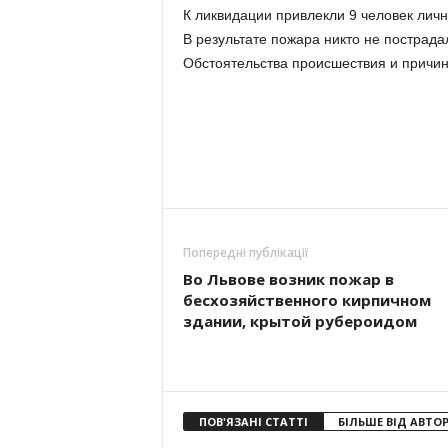
К ликвидации привлекли 9 человек личн
В результате пожара никто не пострада
Обстоятельства происшествия и причи
Попередні публікації
Во Львове возник пожар в
бесхозяйственного кирпичном
здании, крытой рубероидом
ПОВ'ЯЗАНІ СТАТТІ
БІЛЬШЕ ВІД АВТО