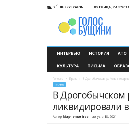
C
BUSKYI RAION
ПЯТНИЦА, 7 АВГУСТА
2
Голос
Бущини
ИНТЕРВЬЮ
ИСТОРИЯ
АТО
КУЛЬТУРА
ПИСЬМА
ОБРАЗ
Головна
Право
В Дрогобычском районе пожарны
ПРАВО
В Дрогобычском
ликвидировали в
Автор
Марченко Ігор
-
августа 18, 2021