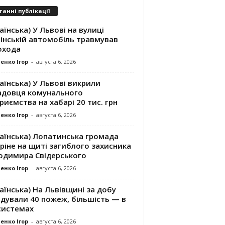
танні публікації
аїнська) У Львові на вулиці
інській автомобіль травмував
охода
енко Ігор
-
августа 6, 2026
аїнська) У Львові викрили
адовця комунального
риємства на хабарі 20 тис. грн
енко Ігор
-
августа 6, 2026
раїнська) Лопатинська громада
ріне на щиті загиблого захисника
одимира Свідерського
енко Ігор
-
августа 6, 2026
аїнська) На Львівщині за добу
ідували 40 пожеж, більшість — в
системах
енко Ігор
-
августа 6, 2026