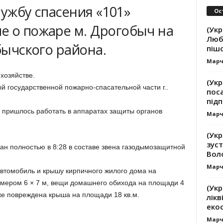
Службу спасения «101»
Ос
е о пожаре м. Дрогобыч на
(Укр
Люб
обычского района.
піш
Марч
хозяйстве.
(Укр
й государственной пожарно-спасательной части г..
пос
підп
 пришлось работать в аппаратах защиты органов
Марч
(Ук
зуст
ан полностью в 8:28 в составе звена газодымозащитной
Вол
Марч
автомобиль и крышу кирпичного жилого дома на
азмером 6 × 7 м, вещи домашнего обихода на площади 4
(Укр
кже повреждена крыша на площади 18 кв.м.
лікв
еко
Марч