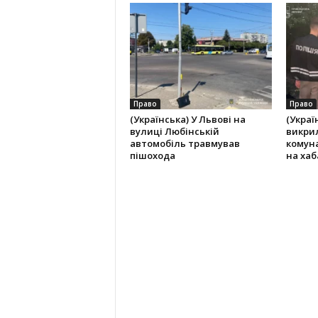
Право
Право
(Українська) У Львові на
(Украї
вулиці Любінській
викри
автомобіль травмував
комун
пішохода
на хаба