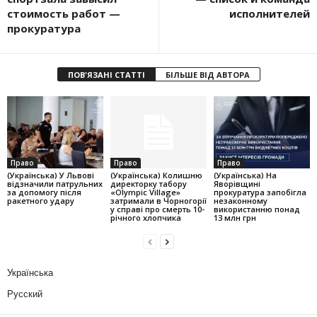
стоимость работ —
исполнителей
прокуратура
ПОВ'ЯЗАНІ СТАТТІ
БІЛЬШЕ ВІД АВТОРА
Право
Право
Право
(Українська) У Львові
(Українська) Колишню
(Українська) На
відзначили патрульних
директорку табору
Яворівщині
за допомогу після
«Olympic Village»
прокуратура запобігла
ракетного удару
затримали в Чорногорії
незаконному
у справі про смерть 10-
використанню понад
річного хлопчика
13 млн грн
Українська
Русский