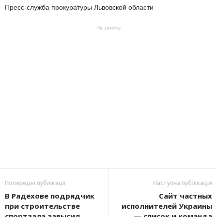
Пресс-служба прокуратуры Львовской области
На замітку
Попередні публікації
Наступна публікація
В Радехове подрядчик
Сайт частных
при строительстве
исполнителей Украины
спортзала завысил
— список и команда