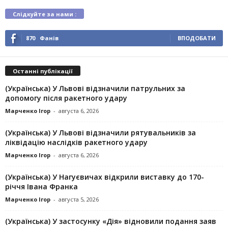
Слідкуйте за нами :
870
Фанів
ВПОДОБАТИ
Останні публікації
(Українська) У Львові відзначили патрульних за
допомогу після ракетного удару
Марченко Ігор
-
августа 6, 2026
(Українська) У Львові відзначили рятувальників за
ліквідацію наслідків ракетного удару
Марченко Ігор
-
августа 6, 2026
(Українська) У Нагуєвичах відкрили виставку до 170-
річчя Івана Франка
Марченко Ігор
-
августа 5, 2026
(Українська) У застосунку «Дія» відновили подання заяв