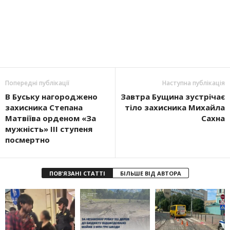
Попередні публікації
Наступна публікація
В Буську нагороджено
Завтра Бущина зустрічає
захисника Степана
тіло захисника Михайла
Матвіїва орденом «За
Сахна
мужність» ІІІ ступеня
посмертно
ПОВ'ЯЗАНІ СТАТТІ
БІЛЬШЕ ВІД АВТОРА