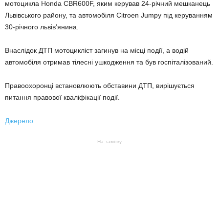
мотоцикла Honda CBR600F, яким керував 24-річний мешканець
Львівського району, та автомобіля Citroen Jumpy під керуванням
30-річного львів’янина.
Внаслідок ДТП мотоцикліст загинув на місці події, а водій
автомобіля отримав тілесні ушкодження та був госпіталізований.
Правоохоронці встановлюють обставини ДТП, вирішується
питання правової кваліфікації події.
Джерело
На замітку