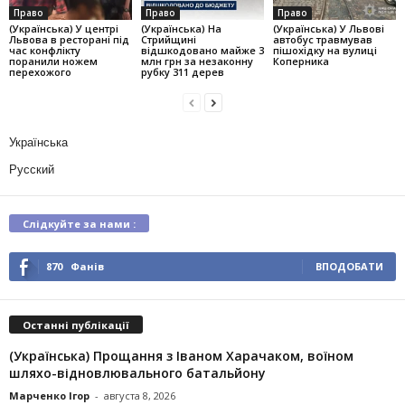
Право
Право
Право
(Українська) У центрі
(Українська) На
(Українська) У Львові
Львова в ресторані під
Стрийщині
автобус травмував
час конфлікту
відшкодовано майже 3
пішохідку на вулиці
поранили ножем
млн грн за незаконну
Коперника
перехожого
рубку 311 дерев
Українська
Русский
Слідкуйте за нами :
870
Фанів
ВПОДОБАТИ
Останні публікації
(Українська) Прощання з Іваном Харачаком, воїном
шляхо-відновлювального батальйону
Марченко Ігор
-
августа 8, 2026