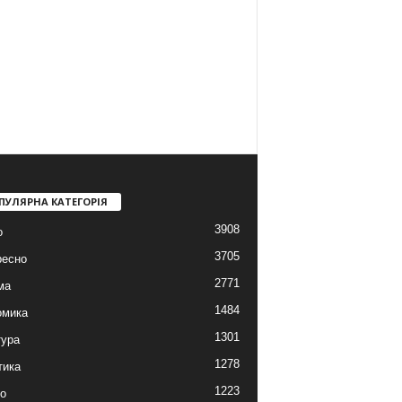
ПУЛЯРНА КАТЕГОРІЯ
3908
о
3705
ресно
2771
ма
1484
омика
1301
тура
1278
тика
1223
о