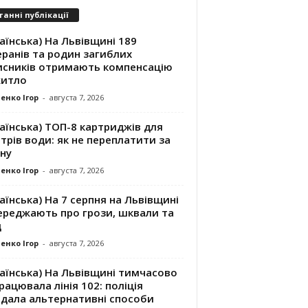
танні публікації
аїнська) На Львівщині 189
ранів та родин загиблих
исників отримають компенсацію
житло
енко Ігор
-
августа 7, 2026
аїнська) ТОП-8 картриджів для
трів води: як не переплатити за
ну
енко Ігор
-
августа 7, 2026
аїнська) На 7 серпня на Львівщині
ереджають про грози, шквали та
д
енко Ігор
-
августа 7, 2026
аїнська) На Львівщині тимчасово
рацювала лінія 102: поліція
адала альтернативні способи