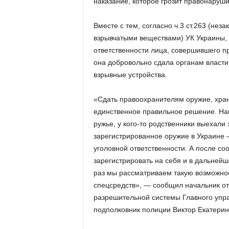
наказание, которое грозит правонаруш
Вместе с тем, согласно ч.3 ст.263 (н
взрывчатыми веществами) УК Украины,
ответственности лица, совершившего пр
она добровольно сдала органам власти
взрывные устройства.
«Сдать правоохранителям оружие, хра
единственное правильное решение. Нап
ружье, у кого-то родственники выехали 
зарегистрированное оружие в Украине –
уголовной ответственности. А после с
зарегистрировать на себя и в дальнейш
раз мы рассматриваем такую возможнос
спецсредств», — сообщил начальник от
разрешительной системы Главного упр
подполковник полиции Виктор Екатерин