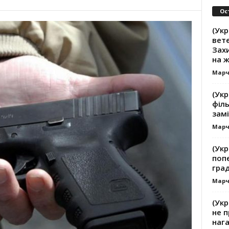
Ос
(Укр
вете
Зах
на 
Марч
(Укр
філь
замі
Марч
(Укр
поп
гра
Марч
(Укр
не п
наг