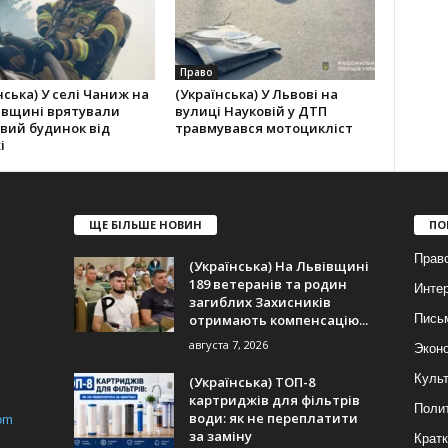
Право
нська) У селі Чаниж на
(Українська) У Львові на
івщині врятували
вулиці Науковій у ДТП
вий будинок від
травмувався мотоцикліст
і
ЩЕ БІЛЬШЕ НОВИН
ПО
Прав
(Українська) На Львівщині
189 ветеранів та родин
Инте
загиблих Захисників
отримають компенсацію...
Пись
августа 7, 2026
Экон
Куль
(Українська) ТОП-8
картриджів для фільтрів
Поли
води: як не переплатити
om
за заміну
Кратк