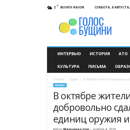
C
BUSKYI RAION
СУББОТА, 8 АВГУСТА,
2
Голос
Бущини
ИНТЕРВЬЮ
ИСТОРИЯ
АТО
КУЛЬТУРА
ПИСЬМА
ОБРАЗ
Головна
Право
В октябре жители Львовщины до
ПРАВО
В октябре жите
добровольно сда
единиц оружия и
Автор
Марченко Ігор
-
ноября 4, 2019