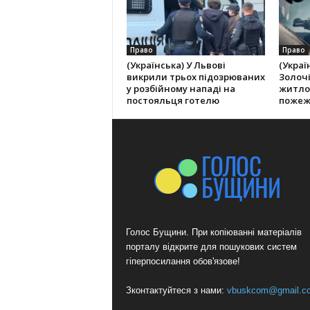
Право
Право
(Українська) У Львові
(Украї
викрили трьох підозрюваних
Золоч
у розбійному нападі на
житло
постояльця готелю
пожеж
Голос Бущини. При копіюванні матеріалів
порталу відкрите для пошукових систем
гіперпосилання обов'язове!
Зконтактуйтеся з нами:
vbuskcom@gmail.c