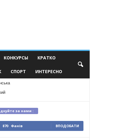
КОНКУРСЫ
КРАТКО
К
СПОРТ
ИНТЕРЕСНО
нська
кий
ідкуйте за нами :
870
Фанів
ВПОДОБАТИ