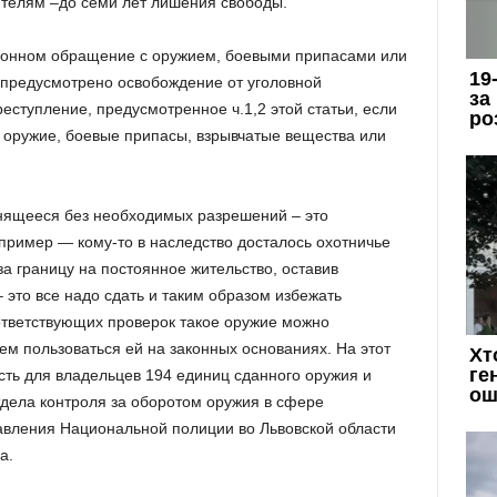
ителям –до семи лет лишения свободы.
езаконном обращение с оружием, боевыми припасами или
 предусмотрено освобождение от уголовной
еступление, предусмотренное ч.1,2 этой статьи, если
 оружие, боевые припасы, взрывчатые вещества или
нящееся без необходимых разрешений – это
ример — кому-то в наследство досталось охотничье
за границу на постоянное жительство, оставив
 это все надо сдать и таким образом избежать
оответствующих проверок такое оружие можно
ем пользоваться ей на законных основаниях. На этот
ть для владельцев 194 единиц сданного оружия и
дела контроля за оборотом оружия в сфере
авления Национальной полиции во Львовской области
а.