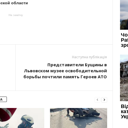
ской области
На замітку
Наступна публікація
Представители Бущины в
Львовском музее освободительной
борьбы почтили память Героев АТО
РА