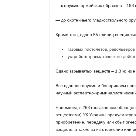
— к оружию армейских образцов – 188 ш
— до охотничьего гладкоствольного ору
Кроме того, сдано 55 единиц специальн
газовых пистолетов, револьверов 
устройств травматического действ
Сдано взрывчатых веществ – 1,3 кг, из н
Все сданное оружие и боеприпасы напр
научный экспертно-криминалистически
Напомним, в.263 (незаконном обращен
веществами) УК Украины предусматрива
приобретение, передачу или сбыт огне
веществ, а также за изготовление или