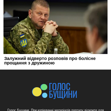
Голос Бущини. При копіюванні матеріалів порталу відкрите для