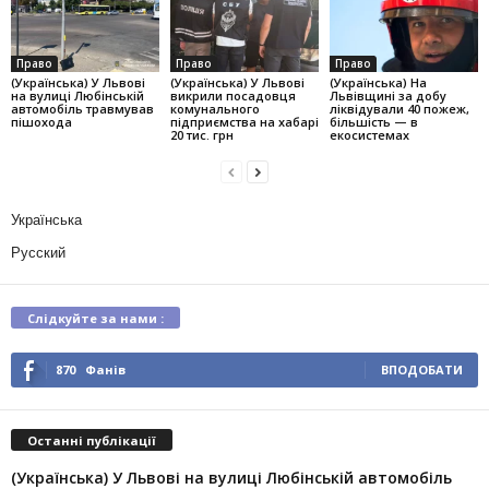
Право
Право
Право
(Українська) У Львові
(Українська) У Львові
(Українська) На
на вулиці Любінській
викрили посадовця
Львівщині за добу
автомобіль травмував
комунального
ліквідували 40 пожеж,
пішохода
підприємства на хабарі
більшість — в
20 тис. грн
екосистемах
Українська
Русский
Слідкуйте за нами :
870
Фанів
ВПОДОБАТИ
Останні публікації
(Українська) У Львові на вулиці Любінській автомобіль