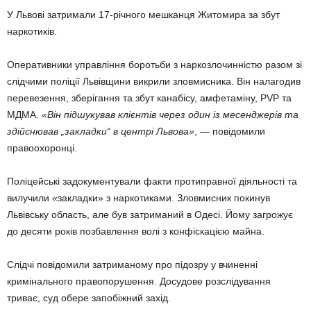
У Львові затримали 17-річного мешканця Житомира за збут
наркотиків.
Оперативники управління боротьби з наркозлочинністю разом зі
слідчими поліції Львівщини викрили зловмисника. Він налагодив
перевезення, зберігання та збут канабісу, амфетаміну, PVP та
МДМА.
«Він підшукував клієнтів через один із месенджерів та
здійснював „закладки“ в центрі Львова»
, — повідомили
правоохоронці.
Поліцейські задокументували факти протиправної діяльності та
вилучили «закладки» з наркотиками. Зловмисник покинув
Львівську область, але був затриманий в Одесі. Йому загрожує
до десяти років позбавлення волі з конфіскацією майна.
Слідчі повідомили затриманому про підозру у вчиненні
кримінального правопорушення. Досудове розслідування
триває, суд обере запобіжний захід.