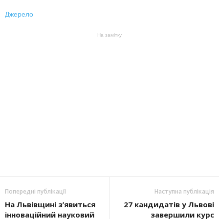
Джерело
На замітку
Попередні публікації
Наступна публікація
На Львівщині з’явиться
27 кандидатів у Львові
інноваційний науковий
завершили курс