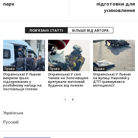
парк
підготовки для
усиновлення
ПОВ'ЯЗАНІ СТАТТІ
БІЛЬШЕ ВІД АВТОРА
Право
Право
Право
(Українська) У Львові
(Українська) У селі
(Українська) У Львові
викрили трьох
Чаниж на Золочівщині
на вулиці Науковій у
підозрюваних у
врятували житловий
ДТП травмувався
розбійному нападі на
будинок від пожежі
мотоцикліст
постояльця готелю
Українська
Русский