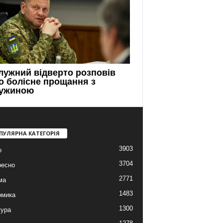
ПУЛЯРНА КАТЕГОРІЯ
3903
о
3704
ресно
2771
ма
1483
омика
1300
тура