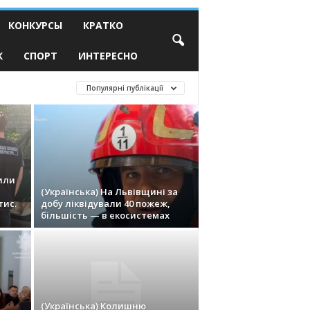
КОНКУРСЫ
КРАТКО
К
СПОРТ
ИНТЕРЕСНО
Популярні публікації
рили
(Українська) На Львівщині за
тис.
добу ліквідували 40 пожеж,
більшість — в екосистемах
(Українська) Колишню