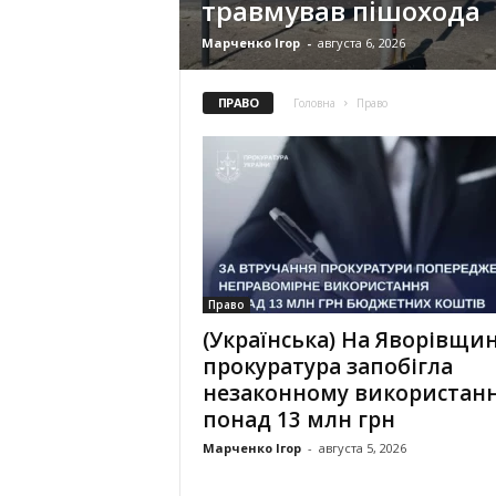
травмував пішохода
Марченко Ігор
-
августа 6, 2026
ПРАВО
Головна
Право
Право
(Українська) На Яворівщин
прокуратура запобігла
незаконному використан
понад 13 млн грн
Марченко Ігор
-
августа 5, 2026