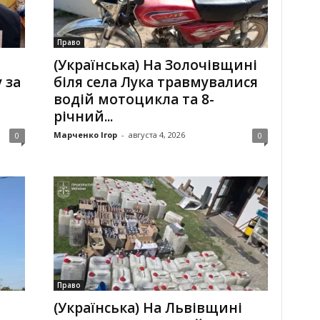
Право
(Українська) На Золочівщині
 за
біля села Лука травмувалися
водій мотоцикла та 8-
річний...
Марченко Ігор
-
августа 4, 2026
0
0
Право
(Українська) На Львівщині