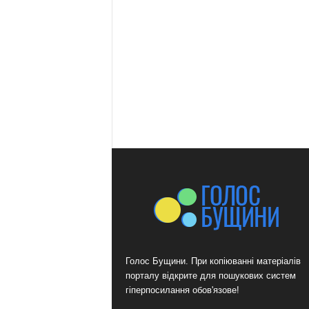
Голос Бущини. При копіюванні матеріалів
порталу відкрите для пошукових систем
гіперпосилання обов'язове!