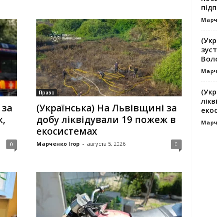
підп
Марч
(Ук
зуст
Вол
Марч
(Укр
Право
лікв
 за
(Українська) На Львівщині за
еко
,
добу ліквідували 19 пожеж в
Марч
екосистемах
Марченко Ігор
-
августа 5, 2026
0
0