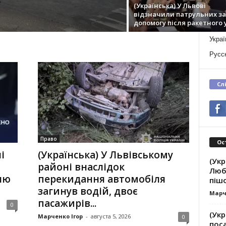
(Українська) У Львові
відзначили патрульних за
допомогу після ракетного 
Украї
Русс
Сл
Право
Ос
і
(Українська) У Львівському
(Укр
районі внаслідок
Люб
ню
перекидання автомобіля
піш
загинув водій, двоє
Марч
пасажирів...
0
(Укр
Марченко Ігор
-
августа 5, 2026
0
пос