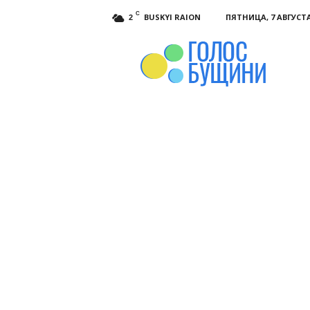
C
BUSKYI RAION
ПЯТНИЦА, 7 АВГУСТА
2
Голос
Бущини