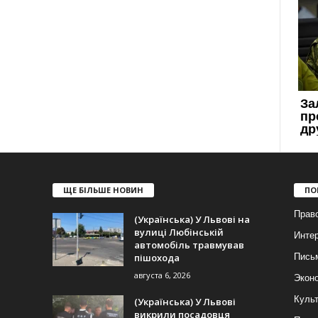
ЩЕ БІЛЬШЕ НОВИН
ПО
Прав
(Українська) У Львові на
вулиці Любінській
Инте
автомобіль травмував
пішохода
Пись
августа 6, 2026
Экон
Куль
(Українська) У Львові
викрили посадовця