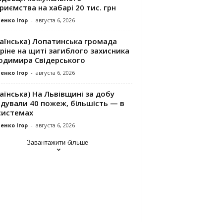
риємства на хабарі 20 тис. грн
енко Ігор
-
августа 6, 2026
раїнська) Лопатинська громада
ріне на щиті загиблого захисника
одимира Свідерського
енко Ігор
-
августа 6, 2026
аїнська) На Львівщині за добу
ідували 40 пожеж, більшість — в
системах
енко Ігор
-
августа 6, 2026
Завантажити більше