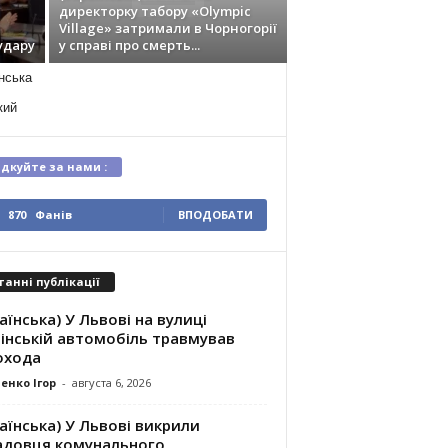
директорку табору «Olympic
Village» затримали в Чорногорії
удару
у справі про смерть...
нська
кий
ідкуйте за нами :
870
Фанів
ВПОДОБАТИ
танні публікації
аїнська) У Львові на вулиці
інській автомобіль травмував
охода
енко Ігор
-
августа 6, 2026
аїнська) У Львові викрили
адовця комунального