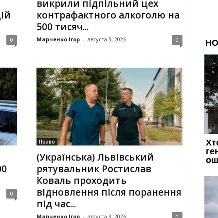
викрили підпільний цех
ій
контрафактного алкоголю на
500 тисяч...
Марченко Ігор
-
августа 3, 2026
0
0
Право
(Українська) Львівський
00
рятувальник Ростислав
Коваль проходить
відновлення після поранення
0
під час...
Марченко Ігор
-
августа 3, 2026
0