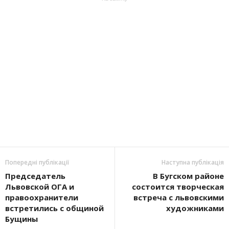
Попередні публікації
Наступна публікація
Председатель
В Бугском районе
Львовской ОГА и
состоится творческая
правоохранители
встреча с львовскими
встретились с общиной
художниками
Бущины