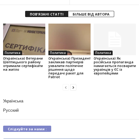
ПОВ'ЯЗАНІ СТАТТІ
БІЛЬШЕ ВІД АВТОРА
Политика
Политика
Политика
(Українська) Ветерани
(Українська) Президент
(Українська) Як
Шептицького району
закликав партнерів
російська пропаганда
отримали сертифікати
ухвалити політичне
намагається посварити
на житло
рішення щодо
українців у ЄС із
передачі ракет для
європейцями
Patriot
Українська
Русский
Слідкуйте за нами :