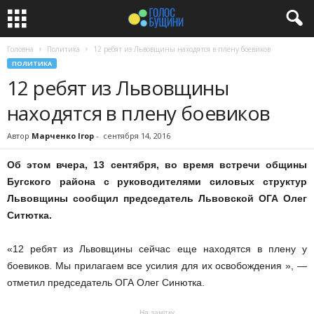
Головна
Политика
12 ребят из Львовщины находятся в плену боевиков
ПОЛИТИКА
12 ребят из Львовщины
находятся в плену боевиков
Автор
Марченко Ігор
-
сентября 14, 2016
Об этом вчера, 13 сентября, во время встречи общины
Бугского района с руководителями силовых структур
Львовщины сообщил председатель Львовской ОГА Олег
Ситютка.
«12 ребят из Львовщины сейчас еще находятся в плену у
боевиков. Мы прилагаем все усилия для их освобождения », —
отметил председатель ОГА Олег Синютка.
На замітку