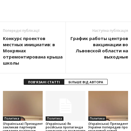
Попередні публікації
Наступна публікація
Конкурс проектов
График работы центров
местных инициатив: в
вакцинации во
Мокрянах
Львовской области на
отремонтирована крыша
выходные
школы
ПОВ'ЯЗАНІ СТАТТІ
БІЛЬШЕ ВІД АВТОРА
Политика
Политика
Политика
(Українська) Президент
(Українська) Як
(Українська) Президент
закликав партнерів
російська пропаганда
України попередив про
ухвалити політичне
намагається посварити
можливий новий