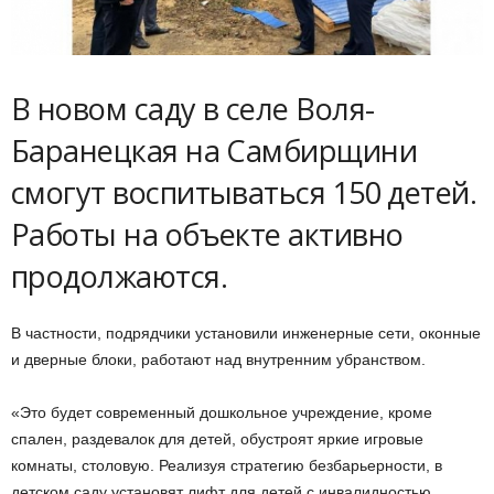
В новом саду в селе Воля-
Баранецкая на Самбирщини
смогут воспитываться 150 детей.
Работы на объекте активно
продолжаются.
В частности, подрядчики установили инженерные сети, оконные
и дверные блоки, работают над внутренним убранством.
«Это будет современный дошкольное учреждение, кроме
спален, раздевалок для детей, обустроят яркие игровые
комнаты, столовую. Реализуя стратегию безбарьерности, в
детском саду установят лифт для детей с инвалидностью.