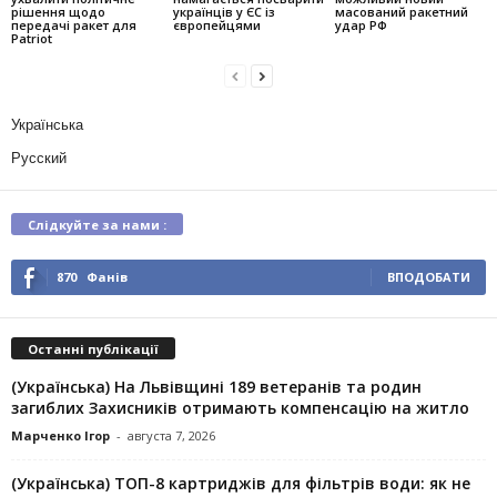
рішення щодо
українців у ЄС із
масований ракетний
передачі ракет для
європейцями
удар РФ
Patriot
Українська
Русский
Слідкуйте за нами :
870
Фанів
ВПОДОБАТИ
Останні публікації
(Українська) На Львівщині 189 ветеранів та родин
загиблих Захисників отримають компенсацію на житло
Марченко Ігор
-
августа 7, 2026
(Українська) ТОП-8 картриджів для фільтрів води: як не