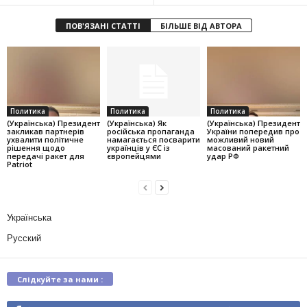
ПОВ'ЯЗАНІ СТАТТІ
БІЛЬШЕ ВІД АВТОРА
Политика
Политика
Политика
(Українська) Президент
(Українська) Як
(Українська) Президент
закликав партнерів
російська пропаганда
України попередив про
ухвалити політичне
намагається посварити
можливий новий
рішення щодо
українців у ЄС із
масований ракетний
передачі ракет для
європейцями
удар РФ
Patriot
Українська
Русский
Слідкуйте за нами :