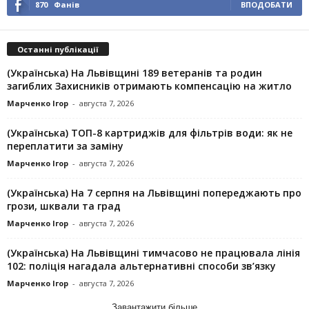
870
Фанів
ВПОДОБАТИ
Останні публікації
(Українська) На Львівщині 189 ветеранів та родин
загиблих Захисників отримають компенсацію на житло
Марченко Ігор
-
августа 7, 2026
(Українська) ТОП-8 картриджів для фільтрів води: як не
переплатити за заміну
Марченко Ігор
-
августа 7, 2026
(Українська) На 7 серпня на Львівщині попереджають про
грози, шквали та град
Марченко Ігор
-
августа 7, 2026
(Українська) На Львівщині тимчасово не працювала лінія
102: поліція нагадала альтернативні способи зв’язку
Марченко Ігор
-
августа 7, 2026
Завантажити більше