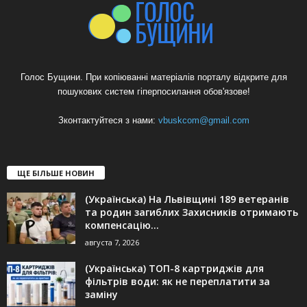
Голос Бущини. При копіюванні матеріалів порталу відкрите для
пошукових систем гіперпосилання обов'язове!
Зконтактуйтеся з нами:
vbuskcom@gmail.com
ЩЕ БІЛЬШЕ НОВИН
(Українська) На Львівщині 189 ветеранів
та родин загиблих Захисників отримають
компенсацію...
августа 7, 2026
(Українська) ТОП-8 картриджів для
фільтрів води: як не переплатити за
заміну