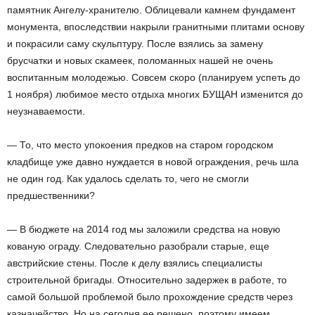
памятник Ангелу-хранителю. Облицевали камнем фундамент
монумента, впоследствии накрыли гранитными плитами основу
и покрасили саму скульптуру. После взялись за замену
брусчатки и новых скамеек, поломанных нашей не очень
воспитанным молодежью. Совсем скоро (планируем успеть до
1 ноября) любимое место отдыха многих БУЩАН изменится до
неузнаваемости.
— То, что место упокоения предков на старом городском
кладбище уже давно нуждается в новой ограждения, речь шла
не один год. Как удалось сделать то, чего не смогли
предшественники?
— В бюджете на 2014 год мы заложили средства на новую
кованую ограду. Следовательно разобрали старые, еще
австрийские стены. После к делу взялись специалисты
строительной бригады. Относительно задержек в работе, то
самой большой проблемой было прохождение средств через
казначейство. Но на сегодня ее решено, поэтому имеем