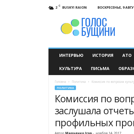
C
BUSKYI RAION
ВОСКРЕСЕНЬЕ, 9 АВГУ
2
Голос
Бущини
ИНТЕРВЬЮ
ИСТОРИЯ
АТО
КУЛЬТУРА
ПИСЬМА
ОБРАЗ
Головна
Политика
Комиссия по вопросам куль
ПОЛИТИКА
Комиссия по воп
заслушала отчет
профильных про
Автор
Марченко Ігор
-
ноября 14, 2017