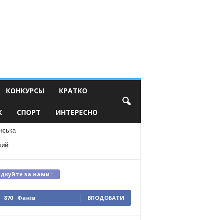
КОНКУРСЫ
КРАТКО
К
СПОРТ
ИНТЕРЕСНО
нська
кий
ідкуйте за нами :
870
Фанів
ВПОДОБАТИ