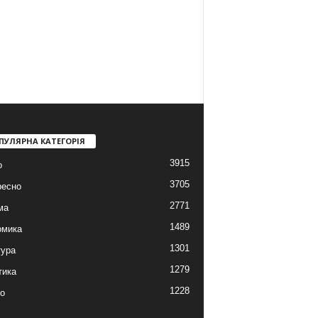
ПУЛЯРНА КАТЕГОРІЯ
3915
о
3705
ресно
2771
ма
1489
омика
1301
тура
1279
тика
1228
о