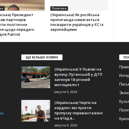
ка
Политика
нська) Президент
(Українська) Як російська
ав партнерів
пропаганда намагається
ити політичне
посварити українців у ЄС із
ня щодо передачі
європейцями
для Patriot
ЩЕ БІЛЬШЕ НОВИН
ПО
Прав
(Українська) У Львові на
вулиці Луганській у ДТП
Инте
загинув 18-річний
мотоцикліст
Пись
августа 9, 2026
Экон
Куль
(Українська) Черги на
кордоні: які пункти
Поли
пропуску перевантажені
om
на в’їзд в...
Кратк
августа 9, 2026