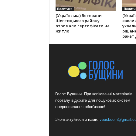
Политика
Полити
(Українська) Ветерани
(Украї
Шептицького району
заклик
отримали сертифікати на
ухвал
житло
рішен
ракет 
Голос Бущини. При копіюванні матеріалів
порталу відкрите для пошукових систем
гіперпосилання обов'язове!
Зконтактуйтеся з нами:
vbuskcom@gmail.c