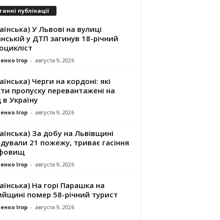
танні публікації
аїнська) У Львові на вулиці
нській у ДТП загинув 18-річний
оцикліст
енко Ігор
-
августа 9, 2026
аїнська) Черги на кордоні: які
ти пропуску перевантажені на
д в Україну
енко Ігор
-
августа 9, 2026
аїнська) За добу на Львівщині
ідували 21 пожежу, триває гасіння
фовищ
енко Ігор
-
августа 9, 2026
аїнська) На горі Парашка на
ийщині помер 58-річний турист
енко Ігор
-
августа 9, 2026