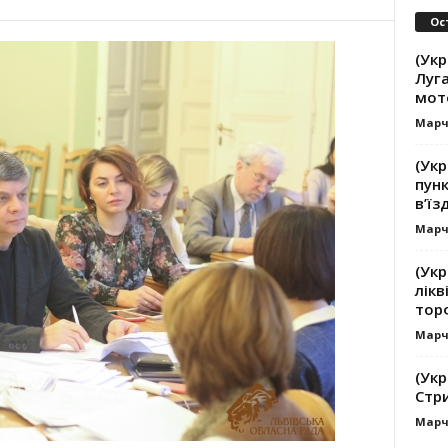
Ос
(Укр
Луга
мот
Марч
(Укр
пунк
в’їз
Марч
(Укр
лікв
тор
Марч
(Укр
Стр
Марч