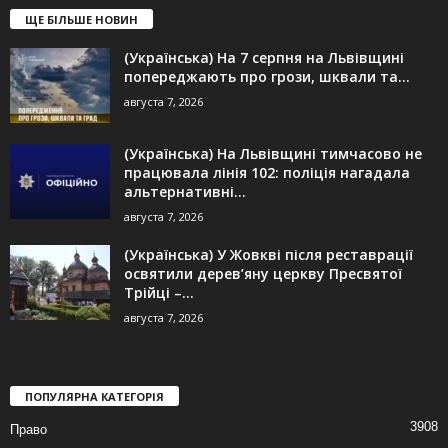
ЩЕ БІЛЬШЕ НОВИН
(Українська) На 7 серпня на Львівщині
попереджають про грози, шквали та...
августа 7, 2026
(Українська) На Львівщині тимчасово не
працювала лінія 102: поліція нагадала
альтернативні...
августа 7, 2026
(Українська) У Жовкві після реставрації
освятили дерев’яну церкву Пресвятої
Трійці –...
августа 7, 2026
ПОПУЛЯРНА КАТЕГОРІЯ
3908
Право