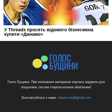
Голос Бущини. При копіюванні матеріалів порталу відкрите для
пошукових систем гіперпосилання обов'язове!
Зконтактуйтеся з нами:
vbuskcom@gmail.com