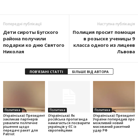
Попередні публікації
Наступна публікація
Дети сироты Бугского
Полиция просит помощи
района получили
в розыске ученицы 9
подарки ко дню Святого
класса одного из лицеев
Николая
Львова
ПОВ'ЯЗАНІ СТАТТІ
БІЛЬШЕ ВІД АВТОРА
Политика
Политика
Политика
(Українська) Президент
(Українська) Як
(Українська) Президент
закликав партнерів
російська пропаганда
України попередив про
ухвалити політичне
намагається посварити
можливий новий
рішення щодо
українців у ЄС із
масований ракетний
передачі ракет для
європейцями
удар РФ
Patriot