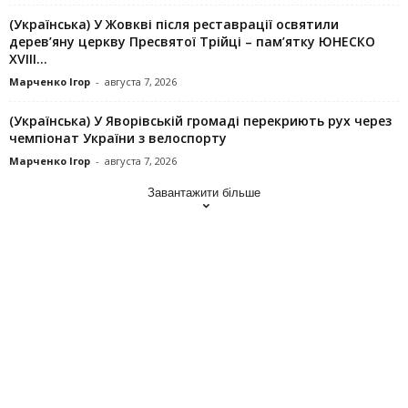
(Українська) У Жовкві після реставрації освятили
дерев’яну церкву Пресвятої Трійці – пам’ятку ЮНЕСКО
XVIII...
Марченко Ігор
-
августа 7, 2026
(Українська) У Яворівській громаді перекриють рух через
чемпіонат України з велоспорту
Марченко Ігор
-
августа 7, 2026
Завантажити більше