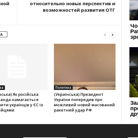
дной
относительно новых перспектив и
возможностей развития ОТГ
РА
ка
Политика
нська) Як російська
(Українська) Президент
ганда намагається
України попередив про
ити українців у ЄС із
можливий новий масований
ейцями
ракетний удар РФ