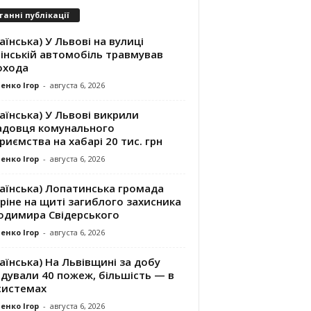
танні публікації
аїнська) У Львові на вулиці
інській автомобіль травмував
охода
енко Ігор
-
августа 6, 2026
аїнська) У Львові викрили
адовця комунального
риємства на хабарі 20 тис. грн
енко Ігор
-
августа 6, 2026
раїнська) Лопатинська громада
ріне на щиті загиблого захисника
одимира Свідерського
енко Ігор
-
августа 6, 2026
аїнська) На Львівщині за добу
ідували 40 пожеж, більшість — в
системах
енко Ігор
-
августа 6, 2026