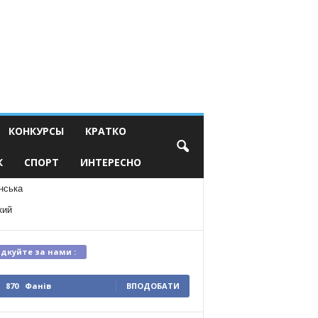
КОНКУРСЫ
КРАТКО
К
СПОРТ
ИНТЕРЕСНО
нська
кий
ідкуйте за нами :
870
Фанів
ВПОДОБАТИ