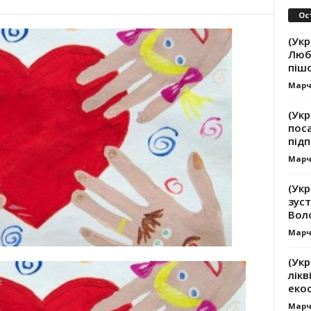
Ос
(Укр
Люб
піш
Марч
(Укр
пос
підп
Марч
(Ук
зуст
Вол
Марч
(Укр
лікв
еко
Марч