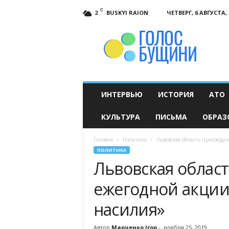
C
BUSKYI RAION
ЧЕТВЕРГ, 6 АВГУСТА, 
2
Голос
Бущини
ИНТЕРВЬЮ
ИСТОРИЯ
АТО
КУЛЬТУРА
ПИСЬМА
ОБРАЗ
Головна
Политика
Львовская область присоеди
ПОЛИТИКА
Львовская област
ежегодной акции
насилия»
Автор
Марченко Ігор
-
ноября 25, 2019