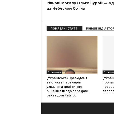
Ріпнові могилу Ольги Бурой — о
из Небесной Сотни
ПОВ'ЯЗАНІ СТАТТІ
БІЛЬШЕ ВІД АВТО
Политика
Полити
(Українська) Президент
(Украї
закликав партнерів
пропа
ухвалити політичне
посвар
рішення щодо передачі
європ
ракет для Patriot