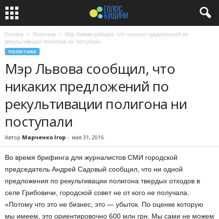
Головна
Политика
Мэр Львова сообщил, что никаких предложений по
рекультивации полигона ни поступали
ПОЛИТИКА
Мэр Львова сообщил, что
никаких предложений по
рекультивации полигона ни
поступали
Автор
Марченко Ігор
-
мая 31, 2016
Во время брифинга для журналистов СМИ городской
председатель Андрей Садовый сообщил, что ни одной
предложения по рекультивации полигона твердых отходов в
селе Грибовичи, городской совет не от кого не получала.
«Потому что это не бизнес, это — убыток. По оценке которую
мы имеем, это ориентировочно 600 млн грн. Мы сами не можем