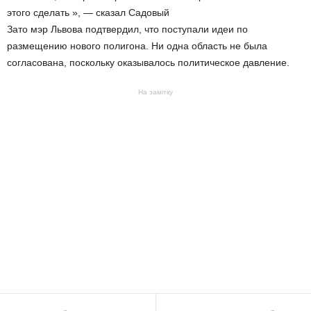
этого сделать », — сказал Садовый
Зато мэр Львова подтвердил, что поступали идеи по
размещению нового полигона. Ни одна область не была
согласована, поскольку оказывалось политическое давление.
На замітку