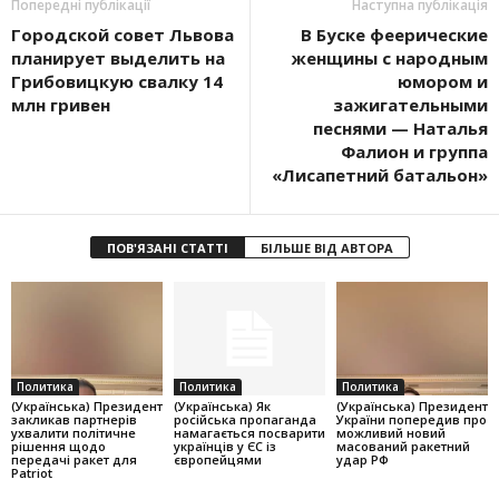
Попередні публікації
Наступна публікація
Городской совет Львова
В Буске феерические
планирует выделить на
женщины с народным
Грибовицкую свалку 14
юмором и
млн гривен
зажигательными
песнями — Наталья
Фалион и группа
«Лисапетний батальон»
ПОВ'ЯЗАНІ СТАТТІ
БІЛЬШЕ ВІД АВТОРА
Политика
Политика
Политика
(Українська) Президент
(Українська) Як
(Українська) Президент
закликав партнерів
російська пропаганда
України попередив про
ухвалити політичне
намагається посварити
можливий новий
рішення щодо
українців у ЄС із
масований ракетний
передачі ракет для
європейцями
удар РФ
Patriot