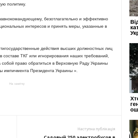
ую политику.
лавнокомандующему, безотлагательно и эффективно
ациональных интересов и принять меры, указанные в
нтигосударственные действия высших должностных лиц
 в составе ТКГ или игнорирования наших требований,
а собой право обратиться в Верховную Раду Украины
ы импичмента Президента Украины ».
На замітку
Наступна публікація
Садовый 250 электробусов в