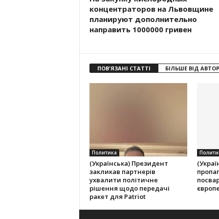
концентраторов на Львовщине
планируют дополнительно
направить 1000000 гривен
ПОВ'ЯЗАНІ СТАТТІ
БІЛЬШЕ ВІД АВТО
Политика
Полити
(Українська) Президент
(Украї
закликав партнерів
пропа
ухвалити політичне
посвар
рішення щодо передачі
європ
ракет для Patriot