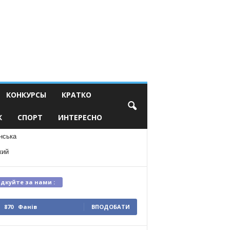
КОНКУРСЫ
КРАТКО
К
СПОРТ
ИНТЕРЕСНО
нська
кий
ідкуйте за нами :
870
Фанів
ВПОДОБАТИ