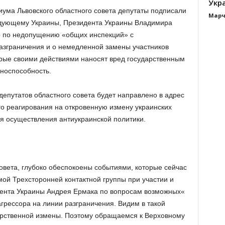
Укра
иума Львовского областного совета депутаты подписали
Марч
дующему Украины, Президента Украины Владимира
р по недопущению «общих инспекций» с
азграничения и о немедленной замены участников
орые своими действиями наносят вред государственным
носпособность.
епутатов областного совета будет направлено в адрес
о реагирования на откровенную измену украинских
я осуществления антиукраинской политики.
овета, глубоко обеспокоены событиями, которые сейчас
мой Трехсторонней контактной группы при участии и
ента Украины Андрея Ермака по вопросам возможных«
грессора на линии разграничения. Видим в такой
арственной измены. Поэтому обращаемся к Верховному