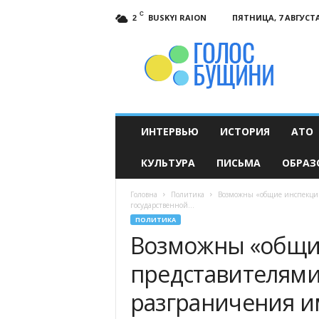
C
BUSKYI RAION
ПЯТНИЦА, 7 АВГУСТА
2
Голос
Бущини
ИНТЕРВЬЮ
ИСТОРИЯ
АТО
КУЛЬТУРА
ПИСЬМА
ОБРАЗ
Головна
Политика
Возможны «общие инспекции
государственной...
ПОЛИТИКА
Возможны «общи
представителями
разграничения и