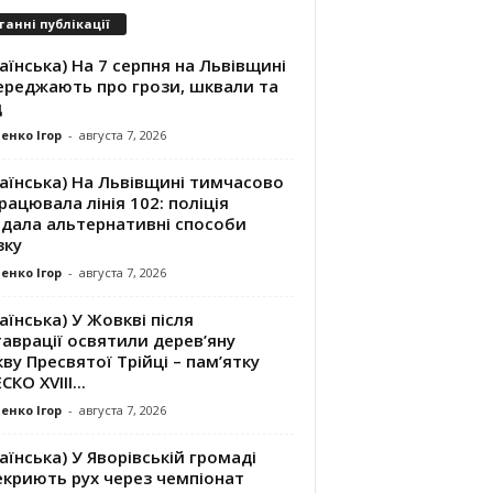
танні публікації
аїнська) На 7 серпня на Львівщині
ереджають про грози, шквали та
д
енко Ігор
-
августа 7, 2026
аїнська) На Львівщині тимчасово
рацювала лінія 102: поліція
адала альтернативні способи
зку
енко Ігор
-
августа 7, 2026
аїнська) У Жовкві після
аврації освятили дерев’яну
ву Пресвятої Трійці – пам’ятку
КО XVIII...
енко Ігор
-
августа 7, 2026
аїнська) У Яворівській громаді
екриють рух через чемпіонат