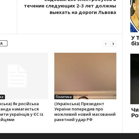
течение следующих 2-3 лет должны
выехать на дороги Львова
РА
ка
Политика
нська) Як російська
(Українська) Президент
ганда намагається
України попередив про
ити українців у ЄС із
можливий новий масований
ейцями
ракетний удар РФ