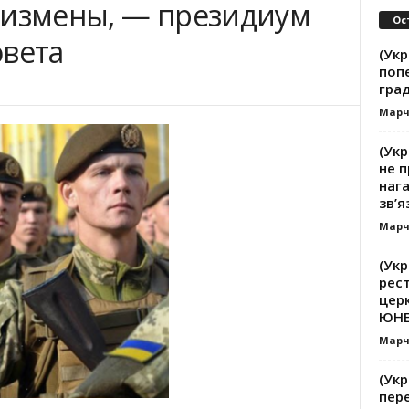
 измены, — президиум
Ос
овета
(Укр
поп
гра
Марч
(Укр
не п
наг
зв’я
Марч
(Укр
рест
церк
ЮНЕС
Марч
(Укр
пер