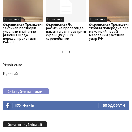
Политика
Политика
Политика
(Українська) Президент
(Українська) Як
(Українська) Президент
закликав партнерів
російська пропаганда
України попередив про
ухвалити політичне
намагається посварити
можливий новий
рішення щодо
українців у ЄС із
масований ракетний
передачі ракет для
європейцями
удар РФ
Patriot
Українська
Русский
Слідкуйте за нами :
870
Фанів
ВПОДОБАТИ
Останні публікації