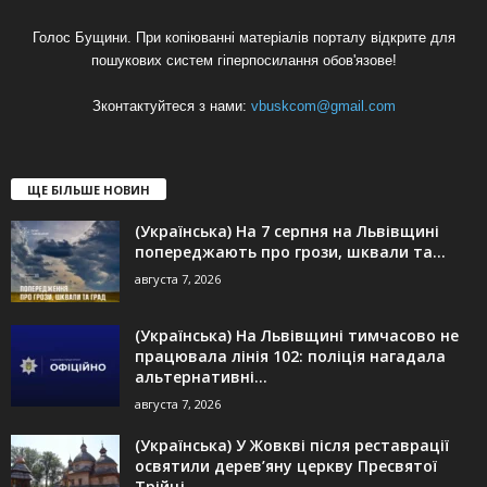
Голос Бущини. При копіюванні матеріалів порталу відкрите для
пошукових систем гіперпосилання обов'язове!
Зконтактуйтеся з нами:
vbuskcom@gmail.com
ЩЕ БІЛЬШЕ НОВИН
(Українська) На 7 серпня на Львівщині
попереджають про грози, шквали та...
августа 7, 2026
(Українська) На Львівщині тимчасово не
працювала лінія 102: поліція нагадала
альтернативні...
августа 7, 2026
(Українська) У Жовкві після реставрації
освятили дерев’яну церкву Пресвятої
Трійці –...