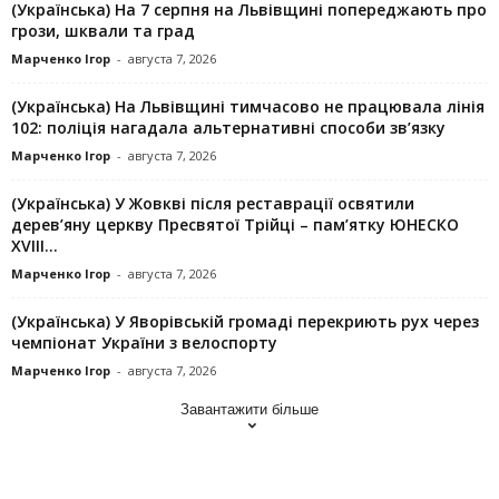
(Українська) На 7 серпня на Львівщині попереджають про
грози, шквали та град
Марченко Ігор
-
августа 7, 2026
(Українська) На Львівщині тимчасово не працювала лінія
102: поліція нагадала альтернативні способи зв’язку
Марченко Ігор
-
августа 7, 2026
(Українська) У Жовкві після реставрації освятили
дерев’яну церкву Пресвятої Трійці – пам’ятку ЮНЕСКО
XVIII...
Марченко Ігор
-
августа 7, 2026
(Українська) У Яворівській громаді перекриють рух через
чемпіонат України з велоспорту
Марченко Ігор
-
августа 7, 2026
Завантажити більше