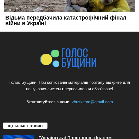
Голос Бущини. При копіюванні матеріалів порталу відкрите для
пошукових систем гіперпосилання обов'язове!
Зконтактуйтеся з нами:
vbuskcom@gmail.com
ЩЕ БІЛЬШЕ НОВИН
(Українська) Прощання з Іваном