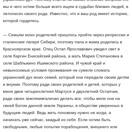
мы и чего хотим больше всего ищем в судьбах близких людей, в
летописях своего рода. Известно, что и ваш род имеет историю,
которой гордитесь.
— Семьям моих родителей пришлось пройти через репрессии и
сталинские лагеря Сибири, поэтому папа и мама родились в
Красноярском крае. Отец Остап Ярославович увидел свет в
селе Каргин Енисейский района, а мать Мария Степановна в
селе Шаблыкино Ишимского района. И чужой край и
невыносимые условия проживания не сумели сломать
украинский дух моих семей, который они передали своим детям
и внукам. Поэтому ради своих родителей и детей, которых у
меня двое четырехлетняя Мартуся и двухлетний Остапчик,
ради своих землякивгаличан делать все, чтобы жили они на
своей Богом данной земле Украины, в обществе уверенных в
будущем людей. Ведь жить поновому нужно не когда, а
начинать уже сейчас, каждый из себя. Если хотим быть
свободными, любые попытки порабощения, внешнего или