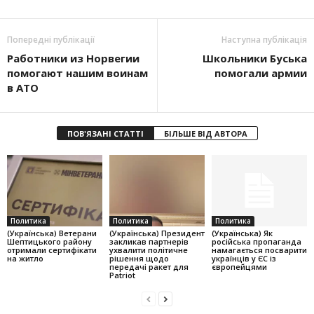
Попередні публікації
Наступна публікація
Работники из Норвегии
Школьники Буська
помогают нашим воинам
помогали армии
в АТО
ПОВ'ЯЗАНІ СТАТТІ
БІЛЬШЕ ВІД АВТОРА
Политика
Политика
Политика
(Українська) Ветерани
(Українська) Президент
(Українська) Як
Шептицького району
закликав партнерів
російська пропаганда
отримали сертифікати
ухвалити політичне
намагається посварити
на житло
рішення щодо
українців у ЄС із
передачі ракет для
європейцями
Patriot