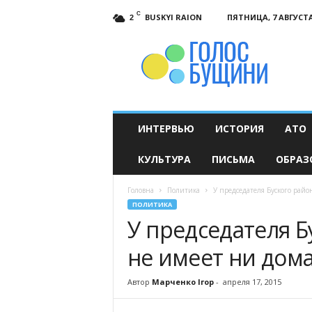
C
BUSKYI RAION
ПЯТНИЦА, 7 АВГУСТА
2
Голос
Бущини
ИНТЕРВЬЮ
ИСТОРИЯ
АТО
КУЛЬТУРА
ПИСЬМА
ОБРАЗ
Головна
Политика
У председателя Буского райо
ПОЛИТИКА
У председателя Б
не имеет ни дома
Автор
Марченко Ігор
-
апреля 17, 2015