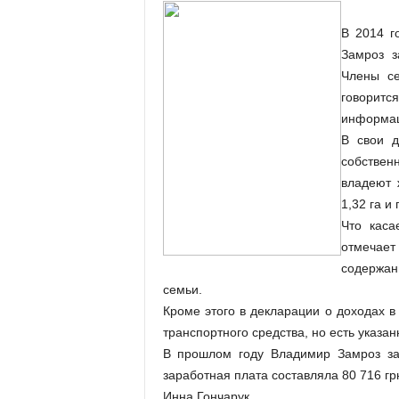
В 2014 г
Замроз з
Члены се
говоритс
информац
В свои д
собствен
владеют 
1,32 га и
Что каса
отмечает
содержан
семьи.
Кроме этого в декларации о доходах в
транспортного средства, но есть указа
В прошлом году Владимир Замроз зад
заработная плата составляла 80 716 грн
Инна Гончарук