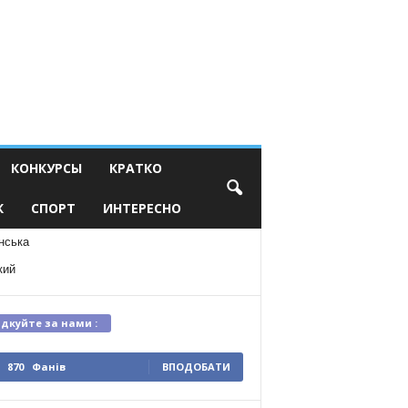
КОНКУРСЫ
КРАТКО
К
СПОРТ
ИНТЕРЕСНО
нська
кий
ідкуйте за нами :
870
Фанів
ВПОДОБАТИ