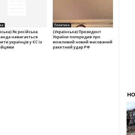
ка
Политика
нська) Як російська
(Українська) Президент
ганда намагається
України попередив про
ити українців у ЄС із
можливий новий масований
ейцями
ракетний удар РФ