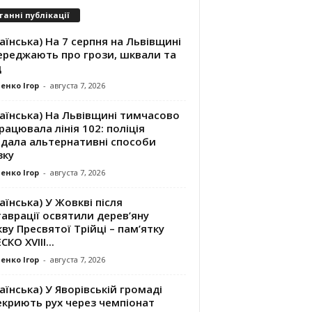
танні публікації
аїнська) На 7 серпня на Львівщині
ереджають про грози, шквали та
д
енко Ігор
-
августа 7, 2026
аїнська) На Львівщині тимчасово
рацювала лінія 102: поліція
адала альтернативні способи
зку
енко Ігор
-
августа 7, 2026
аїнська) У Жовкві після
аврації освятили дерев’яну
ву Пресвятої Трійці – пам’ятку
КО XVIII...
енко Ігор
-
августа 7, 2026
аїнська) У Яворівській громаді
екриють рух через чемпіонат