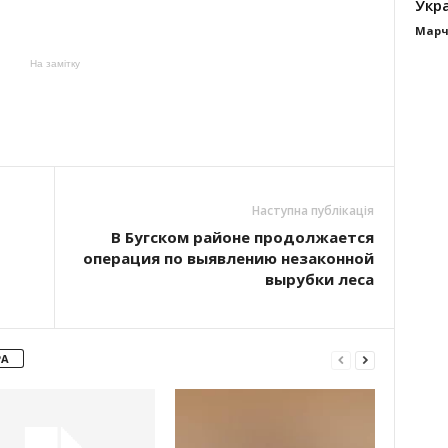
Укра
Марч
На замітку
Наступна публікація
В Бугском районе продолжается
операция по выявлению незаконной
вырубки леса
РА