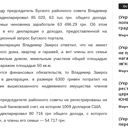
Ос
оду председатель Буского районного совета Владимир
(Укр
адекларировал 85 020, 63 тыс грн. общего дохода.
поп
мьи чиновника заработали 63 496,29 грн. Об этом
гра
я в его декларации о доходах, предоставленной на
Марч
ионный запрос Бугского портала.
екларации Владимир Замроз отметил, что не имеет
(Укр
ного дома, квартир и гаражей, а вот члены его семьи
не п
наг
жилым домом, земельным участком общей площадью
зв’я
 гаражом площадью 50 кв.м.
Марч
ется финансовых обязательств, то Владимир Замроз
 в декларации, в размере 6300 гривен потратил на
(Укр
ие вышесказанного недвижимого имущества членов
рест
церк
ЮНЕС
 председателя районного советы не регистрированы ни
Марч
нный банковский счет, на котором 1009 долларов США.
екларировал 80 716 грн общего дохода, с которого
(Укр
, а члены его семьи — 54 717 грн.
пер