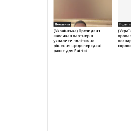
Политика
Полити
(Українська) Президент
(Украї
закликав партнерів
пропа
ухвалити політичне
посвар
рішення щодо передачі
європ
ракет для Patriot