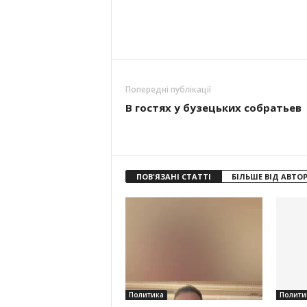
Попередні публікації
В гостях у бузецьких собратьев
ПОВ'ЯЗАНІ СТАТТІ
БІЛЬШЕ ВІД АВТО
Политика
Полити