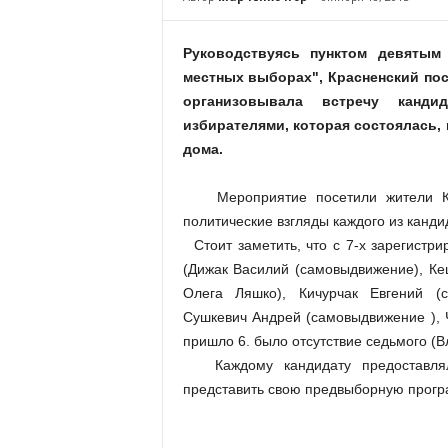
Руководствуясь пунктом девятым
местных выборах", Красненский по
организовывала встречу канд
избирателями, которая состоялась, 
дома.
Мероприятие посетили жители Кра
политические взгляды каждого из канди
Стоит заметить, что с 7-х зарегистри
(Дижак Василий (самовыдвижение), Ке
Олега Ляшко), Кичурчак Евгений (с
Сушкевич Андрей (самовыдвижение ), 
пришло 6. было отсутствие седьмого (
Каждому кандидату предоставляла
представить свою предвыборную програ