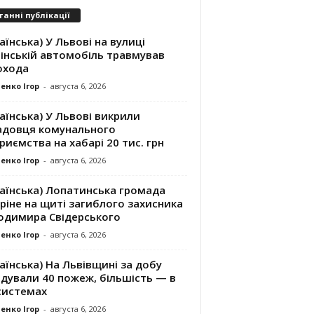
танні публікації
аїнська) У Львові на вулиці
інській автомобіль травмував
охода
енко Ігор
-
августа 6, 2026
аїнська) У Львові викрили
адовця комунального
риємства на хабарі 20 тис. грн
енко Ігор
-
августа 6, 2026
раїнська) Лопатинська громада
ріне на щиті загиблого захисника
одимира Свідерського
енко Ігор
-
августа 6, 2026
аїнська) На Львівщині за добу
ідували 40 пожеж, більшість — в
системах
енко Ігор
-
августа 6, 2026