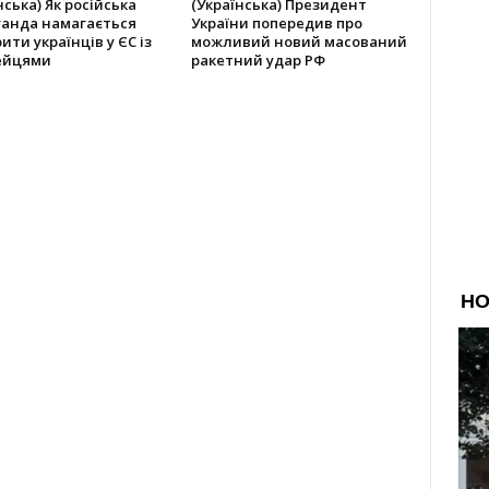
нська) Як російська
(Українська) Президент
ганда намагається
України попередив про
ити українців у ЄС із
можливий новий масований
ейцями
ракетний удар РФ