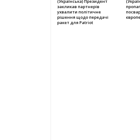
(Українська) Президент
(Украї
закликав партнерів
пропа
ухвалити політичне
посвар
рішення щодо передачі
європ
ракет для Patriot