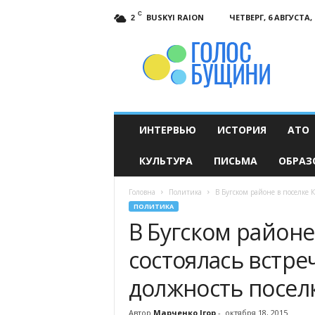
C
BUSKYI RAION
ЧЕТВЕРГ, 6 АВГУСТА, 
2
Голос
Бущини
ИНТЕРВЬЮ
ИСТОРИЯ
АТО
КУЛЬТУРА
ПИСЬМА
ОБРАЗ
Головна
Политика
В Бугском районе в поселке К
ПОЛИТИКА
В Бугском районе
состоялась встре
должность посел
Автор
Марченко Ігор
-
октября 18, 2015