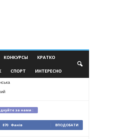
КОНКУРСЫ
КРАТКО
К
СПОРТ
ИНТЕРЕСНО
нська
кий
ідкуйте за нами :
870
Фанів
ВПОДОБАТИ