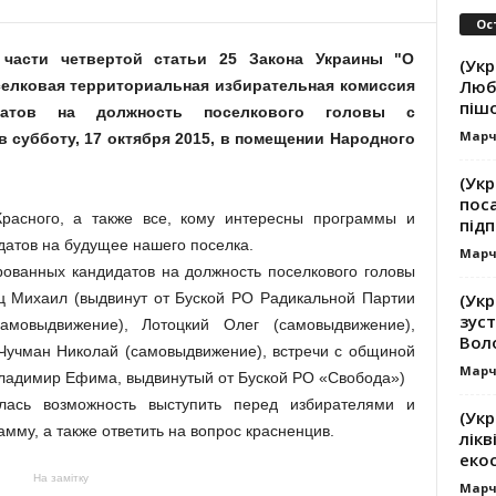
Ос
 части четвертой статьи 25 Закона Украины "О
(Укр
Люб
селковая территориальная избирательная комиссия
піш
идатов на должность поселкового головы с
Марч
в субботу, 17 октября 2015, в помещении Народного
(Укр
пос
сного, а также все, кому интересны программы и
підп
датов на будущее нашего поселка.
Марч
рованных кандидатов на должность поселкового головы
(Ук
ц Михаил (выдвинут от Буской РО Радикальной Партии
зуст
амовыдвижение), Лотоцкий Олег (самовыдвижение),
Вол
Чучман Николай (самовыдвижение), встречи с общиной
Марч
Владимир Ефима, выдвинутый от Буской РО «Свобода»)
сь возможность выступить перед избирателями и
(Укр
мму, а также ответить на вопрос красненцив.
лікв
еко
На замітку
Марч