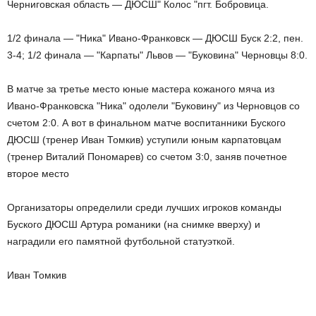
Черниговская область —
ДЮСШ" Колос "
пгт.
Бобровица.
1/2
финала — "
Ника
" Ивано-Франковск
— ДЮСШ
Буск
2:2
,
пен.
3-4;
1/2 финала
— "Карпаты
" Львов — "
Буковина
" Черновцы
8:0.
В матче за
третье место
юные мастера
кожаного мяча
из
Ивано-Франковска
"Ника"
одолели "
Буковину"
из Черновцов
со
счетом 2:0.
А вот
в финальном матче
воспитанники
Буского
ДЮСШ (
тренер Иван
Томкив
)
уступили
юным
карпатовцам
(тренер
Виталий Пономарев
) со счетом 3:0
,
заняв почетное
второе место
Организаторы
определили среди
лучших игроков команды
Буского
ДЮСШ
Артура
романики
(на снимке
вверху)
и
наградили
его памятной
футбольной
статуэткой.
Иван
Томкив