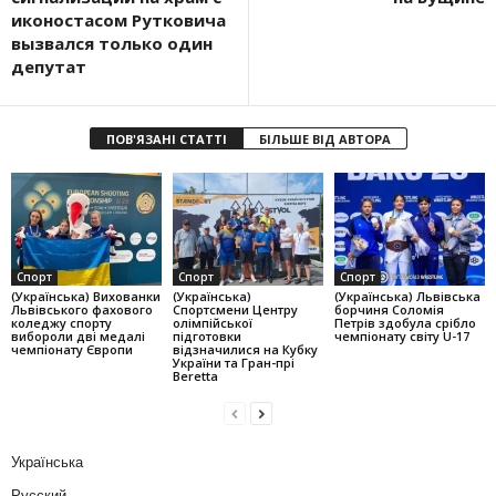
иконостасом Рутковича
вызвался только один
депутат
ПОВ'ЯЗАНІ СТАТТІ
БІЛЬШЕ ВІД АВТОРА
Спорт
Спорт
Спорт
(Українська) Вихованки
(Українська)
(Українська) Львівська
Львівського фахового
Спортсмени Центру
борчиня Соломія
коледжу спорту
олімпійської
Петрів здобула срібло
вибороли дві медалі
підготовки
чемпіонату світу U-17
чемпіонату Європи
відзначилися на Кубку
України та Гран-прі
Beretta
Українська
Русский