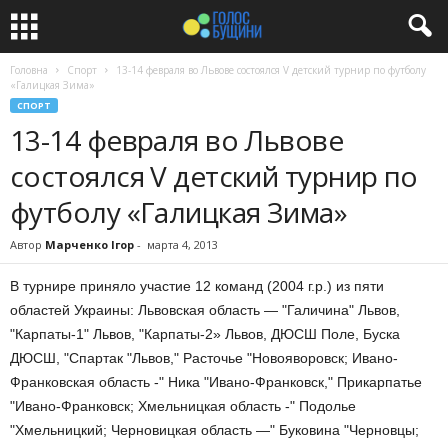
Головна
Спорт
13-14 февраля во Львове состоялся V детский турнир по футболу
«Галицкая Зима»
СПОРТ
13-14 февраля во Львове
состоялся V детский турнир по
футболу «Галицкая Зима»
Автор
Марченко Ігор
-
марта 4, 2013
В турнире приняло участие
12 команд
(2004 г.р.)
из пяти
областей Украины
: Львовская область —
"Галичина
" Львов
,
"Карпаты
-1
" Львов
,
"Карпаты-2
» Львов,
ДЮСШ
Поле
,
Буска
ДЮСШ
,
"Спартак
"Львов
,
" Расточье "
Новояворовск
;
Ивано-
Франковская
область -"
Ника
"Ивано-Франковск
,
" Прикарпатье
"Ивано
-Франковск;
Хмельницкая
область -"
Подолье
"
Хмельницкий;
Черновицкая область —
" Буковина "
Черновцы;