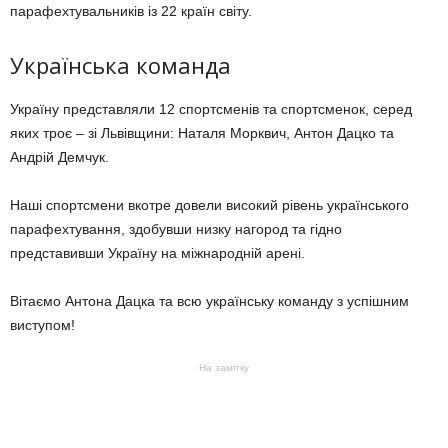
парафехтувальників із 22 країн світу.
Українська команда
Україну представляли 12 спортсменів та спортсменок, серед
яких троє – зі Львівщини: Наталя Морквич, Антон Дацко та
Андрій Демчук.
Наші спортсмени вкотре довели високий рівень українського
парафехтування, здобувши низку нагород та гідно
представивши Україну на міжнародній арені.
Вітаємо Антона Дацка та всю українську команду з успішним
виступом!
На замітку