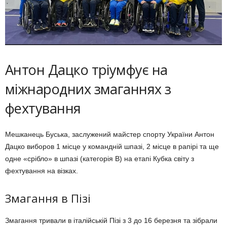
Антон Дацко тріумфує на
міжнародних змаганнях з
фехтування
Мешканець Буська, заслужений майстер спорту України Антон
Дацко виборов 1 місце у командній шпазі, 2 місце в рапірі та ще
одне «срібло» в шпазі (категорія В) на етапі Кубка світу з
фехтування на візках.
Змагання в Пізі
Змагання тривали в італійській Пізі з 3 до 16 березня та зібрали