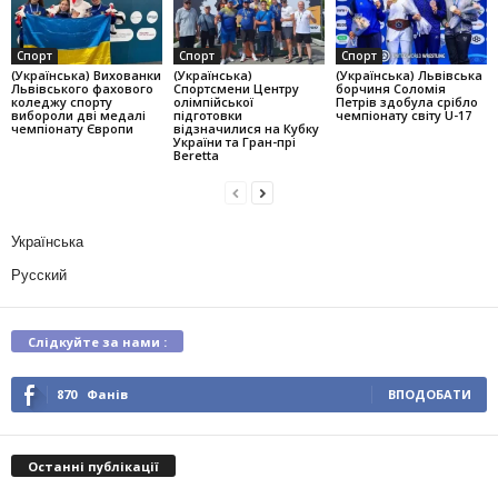
Спорт
Спорт
Спорт
(Українська) Вихованки
(Українська)
(Українська) Львівська
Львівського фахового
Спортсмени Центру
борчиня Соломія
коледжу спорту
олімпійської
Петрів здобула срібло
вибороли дві медалі
підготовки
чемпіонату світу U-17
чемпіонату Європи
відзначилися на Кубку
України та Гран-прі
Beretta
Українська
Русский
Слідкуйте за нами :
870
Фанів
ВПОДОБАТИ
Останні публікації