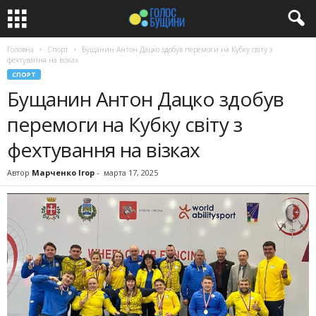
Головна
Спорт
Бущанин Антон Дацко здобув перемоги на Кубку світу з
фехтування на візках
СПОРТ
Бущанин Антон Дацко здобув
перемоги на Кубку світу з
фехтування на візках
Автор
Марченко Ігор
-
марта 17, 2025