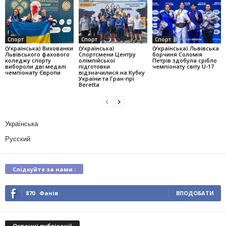
Спорт
Спорт
Спорт
(Українська) Вихованки
(Українська)
(Українська) Львівська
Львівського фахового
Спортсмени Центру
борчиня Соломія
коледжу спорту
олімпійської
Петрів здобула срібло
вибороли дві медалі
підготовки
чемпіонату світу U-17
чемпіонату Європи
відзначилися на Кубку
України та Гран-прі
Beretta
Українська
Русский
Слідкуйте за нами :
870
Фанів
ВПОДОБАТИ
Останні публікації