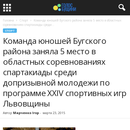
Головна
Спорт
Команда юношей Бугского района заняла 5 место в областных
соревнованиях спартакиады среди...
СПОРТ
Команда юношей Бугского
района заняла 5 место в
областных соревнованиях
спартакиады среди
допризывной молодежи по
программе XXIV спортивных игр
Львовщины
Автор
Марченко Ігор
-
марта 23, 2015