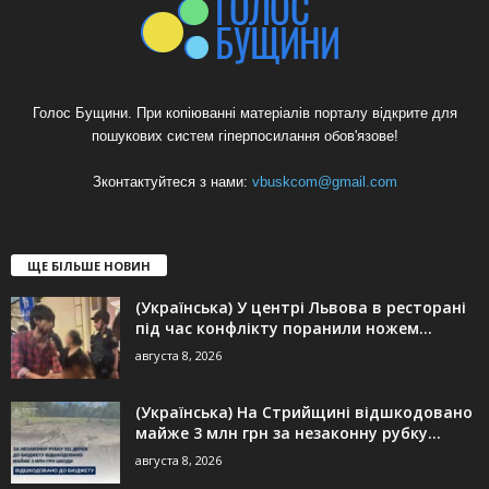
Голос Бущини. При копіюванні матеріалів порталу відкрите для
пошукових систем гіперпосилання обов'язове!
Зконтактуйтеся з нами:
vbuskcom@gmail.com
ЩЕ БІЛЬШЕ НОВИН
(Українська) У центрі Львова в ресторані
під час конфлікту поранили ножем...
августа 8, 2026
(Українська) На Стрийщині відшкодовано
майже 3 млн грн за незаконну рубку...
августа 8, 2026