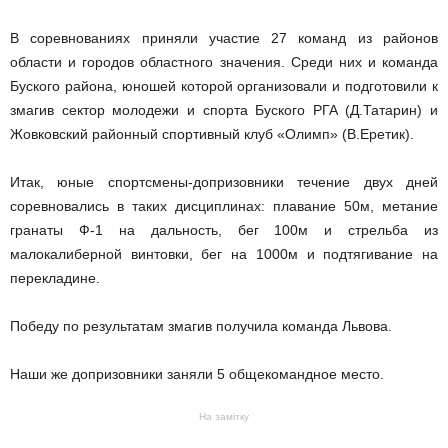
В соревнованиях приняли участие 27 команд из районов
области и городов областного значения. Среди них и команда
Буского района, юношей которой организовали и подготовили к
змагив сектор молодежи и спорта Буского РГА (Д.Татарин) и
Жовковский районный спортивный клуб «Олимп» (В.Еретик).
Итак, юные спортсмены-допризовники течение двух дней
соревновались в таких дисциплинах: плавание 50м, метание
гранаты Ф-1 на дальность, бег 100м и стрельба из
малокалиберной винтовки, бег на 1000м и подтягивание на
перекладине.
Победу по результатам змагив получила команда Львова.
Наши же допризовники заняли 5 общекомандное место.
На замітку