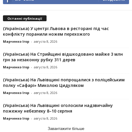
Останні публікації
(Українська) У центрі Львова в ресторані під час
конфлікту поранили ножем перехожого
Марченко Ігор
-
августа 8, 2026
(Українська) На Стрийщині відшкодовано майже 3 млн
грн за незаконну рубку 311 дерев
Марченко Ігор
-
августа 8, 2026
(Українська) На Львівщині попрощалися з поліцейським
полку «Сафарі» Миколою Цидуляком
Марченко Ігор
-
августа 8, 2026
(Українська) На Львівщині оголосили надзвичайну
пожежну небезпеку 8–10 серпня
Марченко Ігор
-
августа 8, 2026
Завантажити більше