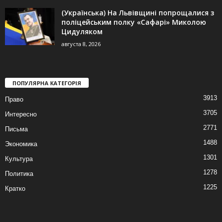
(Українська) На Львівщині попрощалися з
поліцейським полку «Сафарі» Миколою
Цидуляком
августа 8, 2026
ПОПУЛЯРНА КАТЕГОРІЯ
3913
Право
3705
Интересно
2771
Письма
1488
Экономика
1301
Культура
1278
Политика
1225
Кратко