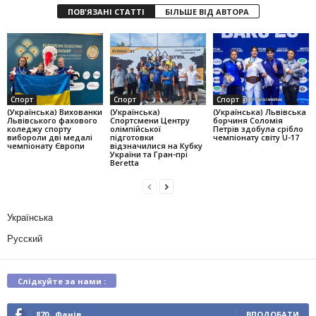
ПОВ'ЯЗАНІ СТАТТІ
БІЛЬШЕ ВІД АВТОРА
Спорт
Спорт
Спорт
(Українська) Вихованки
(Українська)
(Українська) Львівська
Львівського фахового
Спортсмени Центру
борчиня Соломія
коледжу спорту
олімпійської
Петрів здобула срібло
вибороли дві медалі
підготовки
чемпіонату світу U-17
чемпіонату Європи
відзначилися на Кубку
України та Гран-прі
Beretta
Українська
Русский
Слідкуйте за нами :
870
Фанів
ВПОДОБАТИ