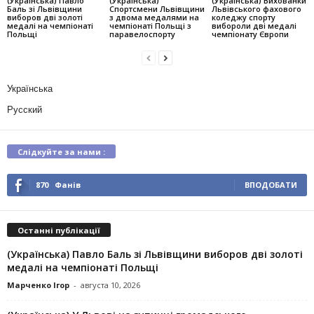
(Українська) Павло
(Українська)
(Українська) Вихованки
Баль зі Львівщини
Спортсмени Львівщини
Львівського фахового
виборов дві золоті
з двома медалями на
коледжу спорту
медалі на чемпіонаті
чемпіонаті Польщі з
вибороли дві медалі
Польщі
паравелоспорту
чемпіонату Європи
Українська
Русский
Слідкуйте за нами :
870
Фанів
ВПОДОБАТИ
Останні публікації
(Українська) Павло Баль зі Львівщини виборов дві золоті
медалі на чемпіонаті Польщі
Марченко Ігор
-
августа 10, 2026