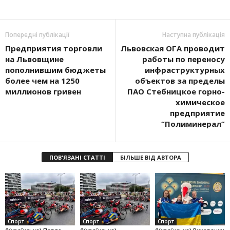
Попередні публікації
Наступна публікація
Предприятия торговли
Львовская ОГА проводит
на Львовщине
работы по переносу
пополнившим бюджеты
инфраструктурных
более чем на 1250
объектов за пределы
миллионов гривен
ПАО Стебницкое горно-
химическое
предприятие
“Полиминерал”
ПОВ'ЯЗАНІ СТАТТІ
БІЛЬШЕ ВІД АВТОРА
Спорт
Спорт
Спорт