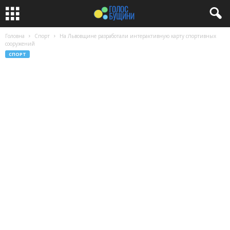
Головна
Спорт
На Львовщине разработали интерактивную карту спортивных
сооружений
СПОРТ