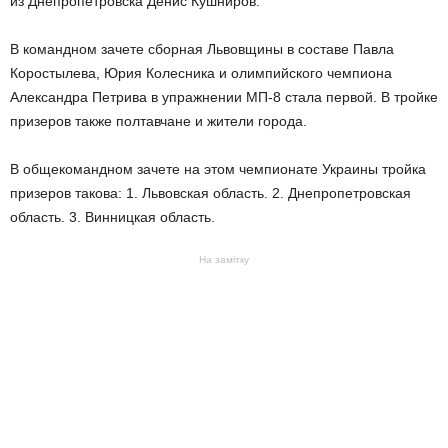
из Днепропетровска Денис Кушниров.
В командном зачете сборная Львовщины в составе Павла
Коростылева, Юрия Колесника и олимпийского чемпиона
Александра Петрива в упражнении МП-8 стала первой. В тройке
призеров также полтавчане и жители города.
В общекомандном зачете на этом чемпионате Украины тройка
призеров такова: 1. Львовская область. 2. Днепропетровская
область. 3. Винницкая область.
На замітку