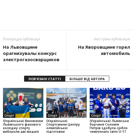
Попередні публікації
Наступна публікація
На Львовщине
На Яворовщине горел
орагнизувалы конкурс
автомобиль
электрогазосварщиков
ПОВ'ЯЗАНІ СТАТТІ
БІЛЬШЕ ВІД АВТОРА
Спорт
Спорт
Спорт
(Українська) Вихованки
(Українська)
(Українська) Львівська
Львівського фахового
Спортсмени Центру
борчиня Соломія
коледжу спорту
олімпійської
Петрів здобула срібло
вибороли дві медалі
підготовки
чемпіонату світу U-17