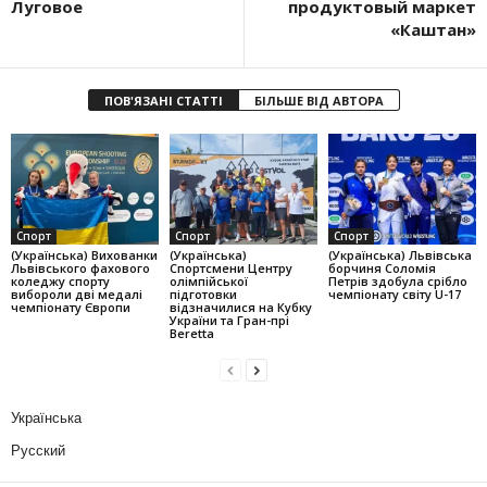
Луговое
продуктовый маркет
«Каштан»
ПОВ'ЯЗАНІ СТАТТІ
БІЛЬШЕ ВІД АВТОРА
Спорт
Спорт
Спорт
(Українська) Вихованки
(Українська)
(Українська) Львівська
Львівського фахового
Спортсмени Центру
борчиня Соломія
коледжу спорту
олімпійської
Петрів здобула срібло
вибороли дві медалі
підготовки
чемпіонату світу U-17
чемпіонату Європи
відзначилися на Кубку
України та Гран-прі
Beretta
Українська
Русский