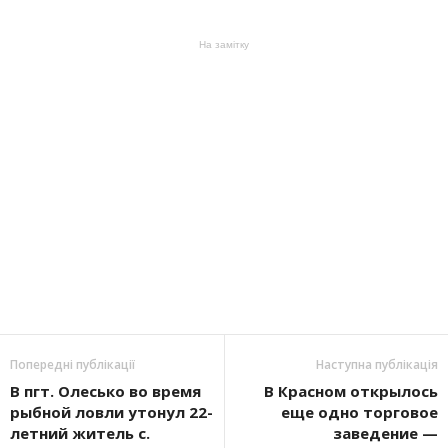
На замітку
Попередні публікації
Наступна публікація
В пгт. Олесько во время
В Красном открылось
рыбной ловли утонул 22-
еще одно торговое
летний житель с.
заведение —