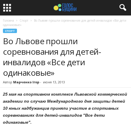
Головна
Спорт
Во Львове прошли соревнования для детей-инвалидов «Все дети
одинаковые»
СПОРТ
Во Львове прошли
соревнования для детей-
инвалидов «Все дети
одинаковые»
Автор
Марченко Ігор
-
июня 13, 2013
25 мая на спортивном комплексе Львовской коммерческой
академии по случаю Международного дня защиты детей
10 юных надбужанцив приняли участие в спортивных
соревнованиях для детей-инвалидов "Все дети
одинаковые".