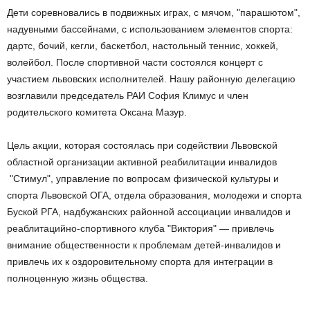
Дети соревновались в подвижных играх, с мячом, "парашютом",
надувными бассейнами, с использованием элементов спорта:
дартс, бочий, кегли, баскетбол, настольный теннис, хоккей,
волейбол. После спортивной части состоялся концерт с
участием львовских исполнителей. Нашу районную делегацию
возглавили председатель РАИ София Климус и член
родительского комитета Оксана Мазур.
Цель акции, которая состоялась при содействии Львовской
областной организации активной реабилитации инвалидов
"Стимул", управление по вопросам физической культуры и
спорта Львовской ОГА, отдела образования, молодежи и спорта
Буской РГА, надбужанских районной ассоциации инвалидов и
реаблитацийно-спортивного клуба "Виктория" — привлечь
внимание общественности к проблемам детей-инвалидов и
привлечь их к оздоровительному спорта для интеграции в
полноценную жизнь общества.